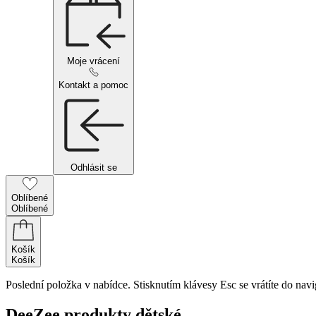
Moje vrácení
Kontakt a pomoc
Odhlásit se
Oblíbené
Oblíbené
Košík
Košík
Poslední položka v nabídce. Stisknutím klávesy Esc se vrátíte do navi
DeeZee produkty dětské