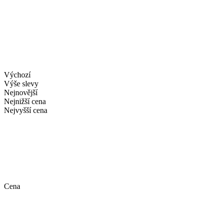
Výchozí
Výše slevy
Nejnovější
Nejnižší cena
Nejvyšší cena
Cena