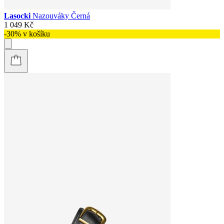
Lasocki
Nazouváky Černá
1 049 Kč
-30% v košíku