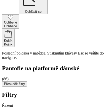
Odhlásit se
Oblíbené
Oblíbené
Košík
Košík
Poslední položka v nabídce. Stisknutím klávesy Esc se vrátíte do
navigace.
Pantofle na platformě dámské
(86)
Přeskočit filtry
Filtry
Řazení