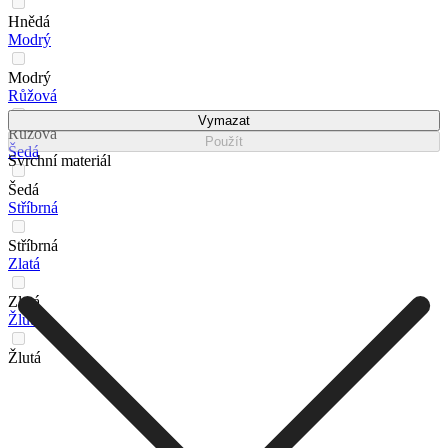
Hnědá
Modrý
Modrý
Růžová
Vymazat
Růžová
Použít
Šedá
Svrchní materiál
Šedá
Stříbrná
Stříbrná
Zlatá
Zlatá
Žlutá
Žlutá