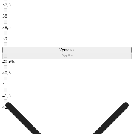
37,5
38
38,5
39
39,5
Vymazat
Použít
40
Značka
40,5
41
41,5
42