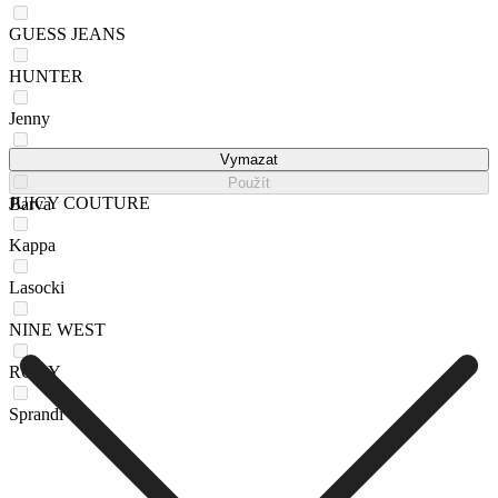
GUESS JEANS
HUNTER
Jenny
Jenny Fairy
Vymazat
Použít
JUICY COUTURE
Barva
Kappa
Lasocki
NINE WEST
ROXY
Sprandi