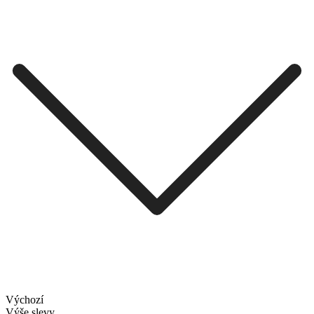
Výchozí
Výše slevy