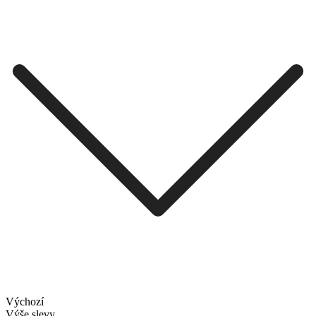
Výchozí
Výše slevy