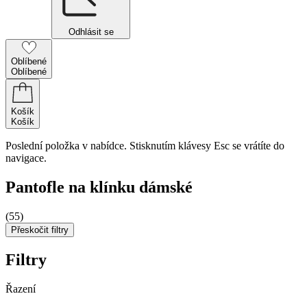
Odhlásit se
Oblíbené
Oblíbené
Košík
Košík
Poslední položka v nabídce. Stisknutím klávesy Esc se vrátíte do
navigace.
Pantofle na klínku dámské
(55)
Přeskočit filtry
Filtry
Řazení