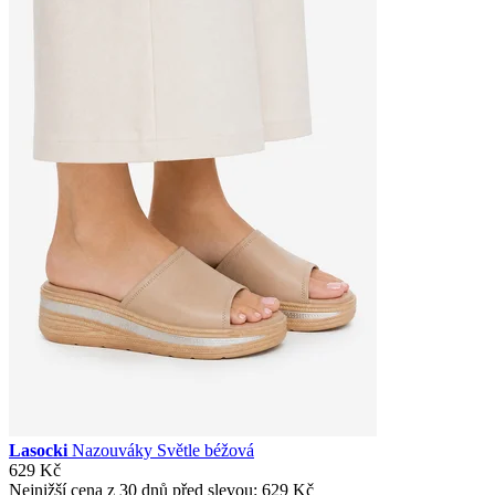
Lasocki
Nazouváky Světle béžová
629 Kč
Nejnižší cena z 30 dnů před slevou:
629 Kč