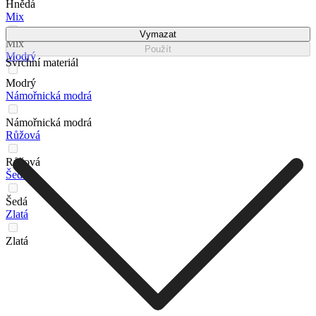
Hnědá
Mix
Vymazat
Mix
Použít
Modrý
Svrchní materiál
Modrý
Námořnická modrá
Námořnická modrá
Růžová
Růžová
Šedá
Šedá
Zlatá
Zlatá