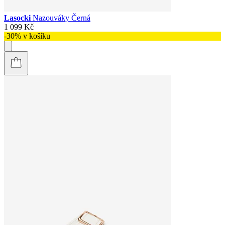
Lasocki
Nazouváky Černá
1 099 Kč
-30% v košíku