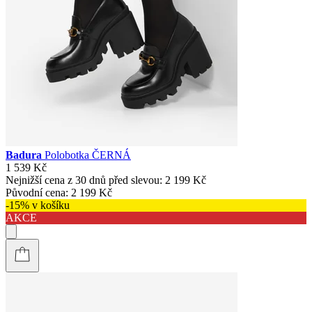
Badura
Polobotka ČERNÁ
1 539 Kč
Nejnižší cena z 30 dnů před slevou:
2 199 Kč
Původní cena:
2 199 Kč
-15% v košíku
AKCE