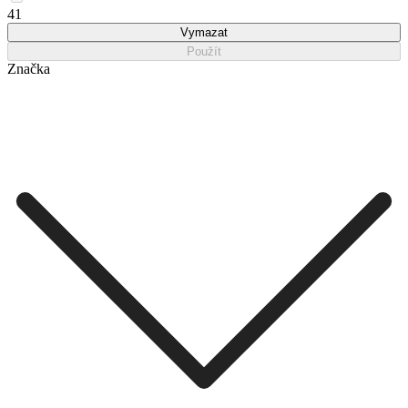
41
Vymazat
Použít
Značka