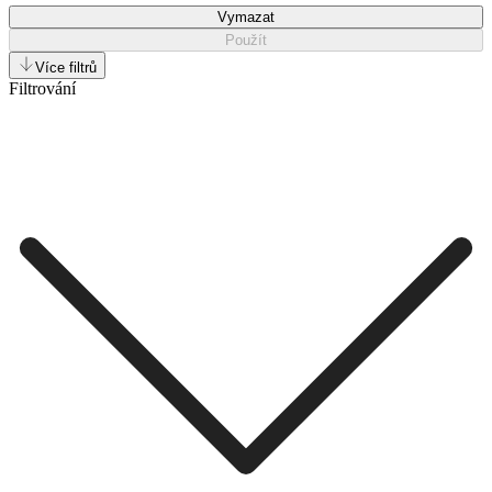
Vymazat
Použít
Více filtrů
Filtrování