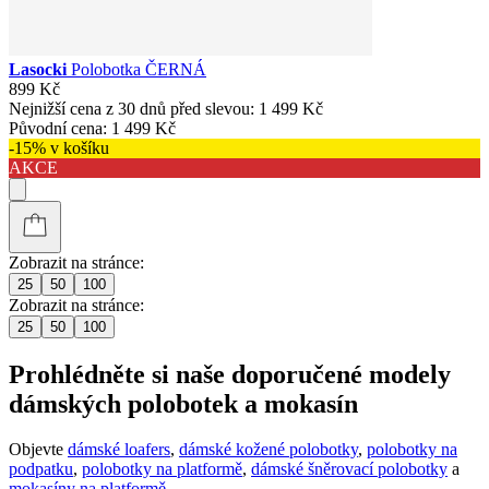
Lasocki
Polobotka ČERNÁ
899 Kč
Nejnižší cena z 30 dnů před slevou:
1 499 Kč
Původní cena:
1 499 Kč
-15% v košíku
AKCE
Zobrazit na stránce:
25
50
100
Zobrazit na stránce:
25
50
100
Prohlédněte si naše doporučené modely
dámských polobotek a mokasín
Objevte
dámské loafers
,
dámské kožené polobotky
,
polobotky na
podpatku
,
polobotky na platformě
,
dámské šněrovací polobotky
a
mokasíny na platformě
.