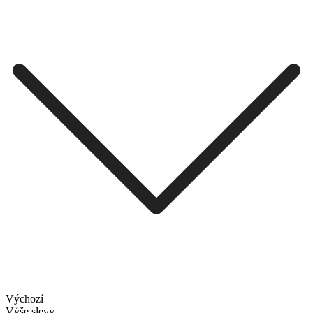
Výchozí
Výše slevy