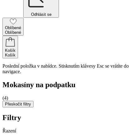
Odhlásit se
Oblíbené
Oblíbené
Košík
Košík
Poslední položka v nabídce. Stisknutím klávesy Esc se vrátíte do
navigace.
Mokasíny na podpatku
(4)
Přeskočit filtry
Filtry
Řazení