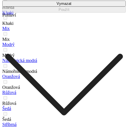
Vymazat
Hnědá
Použít
Khaki
Pohlaví
Khaki
Mix
Mix
Modrý
Modrý
Námořnická modrá
Námořnická modrá
Oranžová
Oranžová
Růžová
Růžová
Šedá
Šedá
Stříbrná