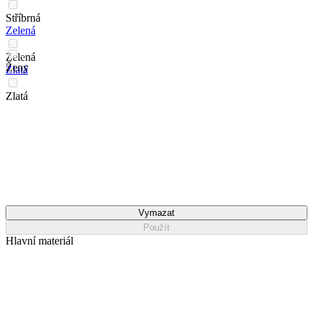
Stříbrná
Zelená
Zelená
Ženy
Zlatá
Zlatá
Vymazat
Použít
Hlavní materiál