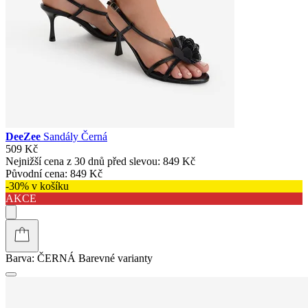
DeeZee
Sandály Černá
509 Kč
Nejnižší cena z 30 dnů před slevou:
849 Kč
Původní cena:
849 Kč
-30% v košíku
AKCE
Barva:
ČERNÁ
Barevné varianty