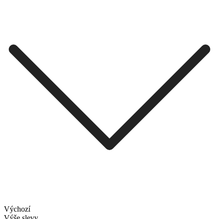
Výchozí
Výše slevy