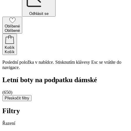
Odhlásit se
Oblíbené
Oblíbené
Košík
Košík
Poslední položka v nabídce. Stisknutím klávesy Esc se vrátíte do
navigace.
Letní boty na podpatku dámské
(650)
Přeskočit filtry
Filtry
Řazení