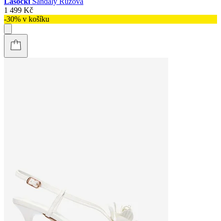
Lasocki
Sandály Růžová
1 499 Kč
-30% v košíku