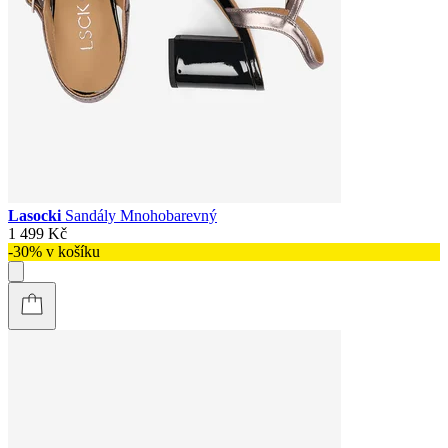
Lasocki
Sandály Mnohobarevný
1 499 Kč
-30% v košíku