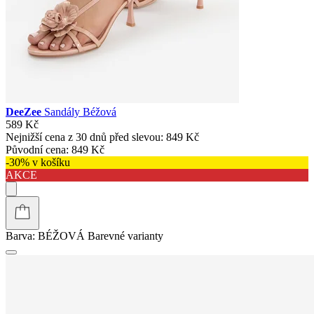
DeeZee
Sandály Béžová
589 Kč
Nejnižší cena z 30 dnů před slevou:
849 Kč
Původní cena:
849 Kč
-30% v košíku
AKCE
Barva:
BÉŽOVÁ
Barevné varianty