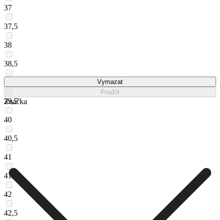
37
37,5
38
38,5
39
Vymazat
Použít
39,5
Značka
40
40,5
41
41,5
42
42,5