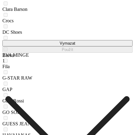
Clara Barson
Crocs
DC Shoes
DeeZee
Vymazat
Použít
EVA MINGE
Barva
1
Fila
G-STAR RAW
GAP
Gino Rossi
GO SOFT
GUESS JEANS