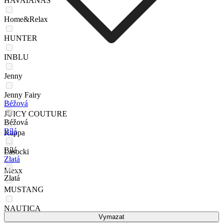
HAVAIANAS
Home&Relax
HUNTER
INBLU
Jenny
Jenny Fairy
Béžová
JUICY COUTURE
Béžová
Bílá
Kappa
Bílá
Lasocki
Zlatá
Mexx
Zlatá
MUSTANG
NAUTICA
Vymazat