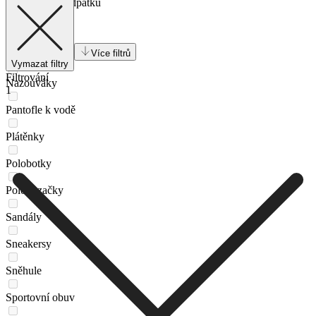
Lodičky na podpatku
Lordsy
Více filtrů
Mokasíny
Vymazat filtry
Filtrování
Nazouváky
1
Pantofle k vodě
Plátěnky
Polobotky
Polokozačky
Sandály
Sneakersy
Sněhule
Sportovní obuv