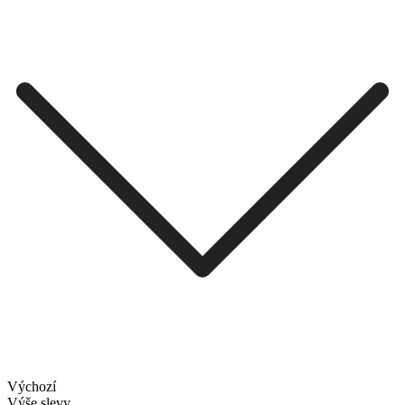
Výchozí
Výše slevy