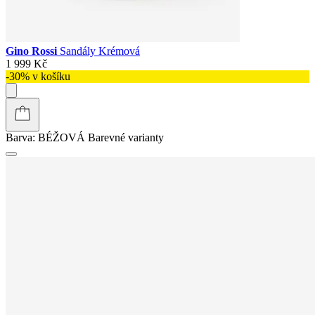
Gino Rossi
Sandály Krémová
1 999 Kč
-30% v košíku
Barva:
BÉŽOVÁ
Barevné varianty