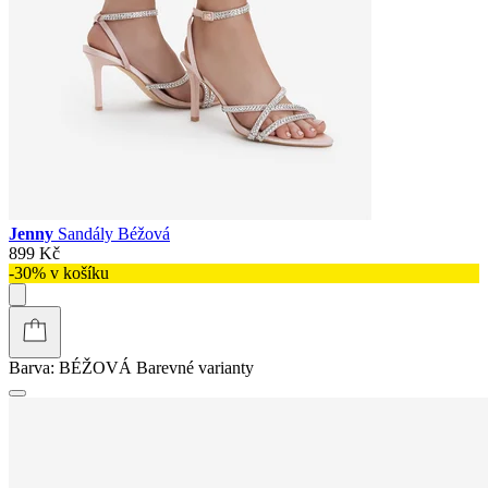
Jenny
Sandály Béžová
899 Kč
-30% v košíku
Barva:
BÉŽOVÁ
Barevné varianty