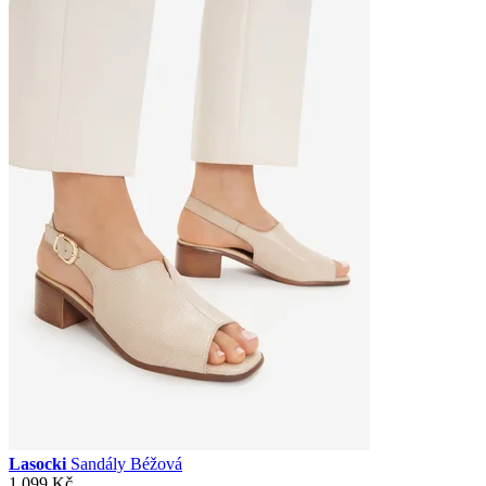
Lasocki
Sandály Béžová
1 099 Kč