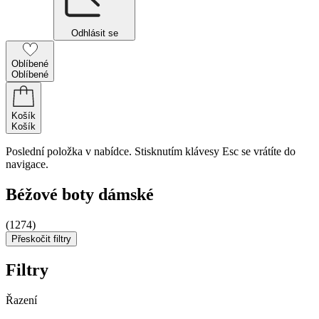
Odhlásit se
Oblíbené
Oblíbené
Košík
Košík
Poslední položka v nabídce. Stisknutím klávesy Esc se vrátíte do
navigace.
Béžové boty dámské
(1274)
Přeskočit filtry
Filtry
Řazení