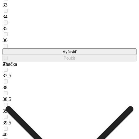
33
34
35
36
36,5
Vyčistiť
Použiť
37
Značka
37,5
38
38,5
39
39,5
40