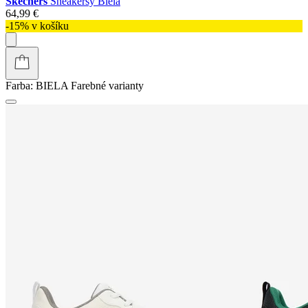
Skechers
Sneakersy Biela
64,99 €
-15% v košíku
Farba:
BIELA
Farebné varianty