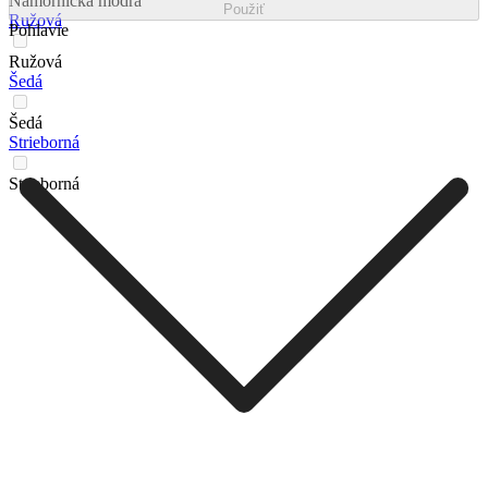
Námornícka modrá
Použiť
Ružová
Pohlavie
Ružová
Šedá
Šedá
Strieborná
Strieborná