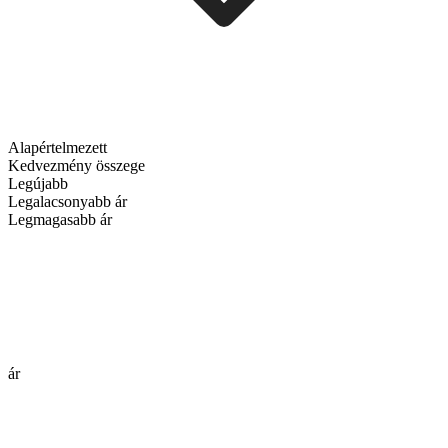
Alapértelmezett
Kedvezmény összege
Legújabb
Legalacsonyabb ár
Legmagasabb ár
ár