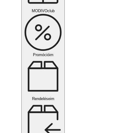
MODIVOclub
Promócióim
Rendeléseim