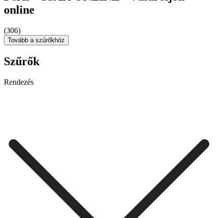
online
(306)
Tovább a szűrőkhöz
Szűrők
Rendezés