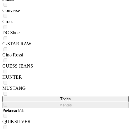
Converse
Crocs
DC Shoes
G-STAR RAW
Gino Rossi
GUESS JEANS
HUNTER
MUSTANG
NAUTICA
Törlés
Mentés
Puma
Dekorációk
QUIKSILVER