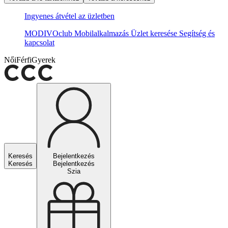
Ingyenes átvétel az üzletben
MODIVOclub
Mobilalkalmazás
Üzlet keresése
Segítség és
kapcsolat
Női
Férfi
Gyerek
Keresés
Bejelentkezés
Keresés
Bejelentkezés
Szia