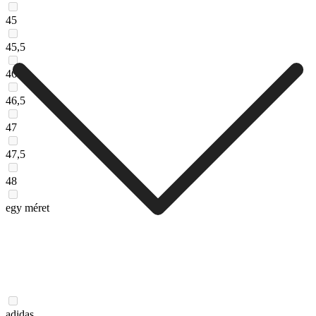
45
45,5
46
46,5
47
47,5
48
egy méret
adidas