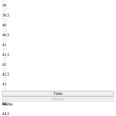
39
39,5
40
40,5
41
41,5
42
42,5
43
43,5
Törlés
Mentés
44
Márka
44,5