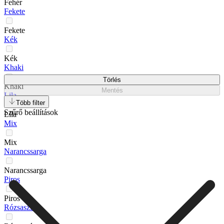
Fehér
Fekete
Fekete
Kék
Kék
Khaki
Törlés
Khaki
Mentés
Lila
Több filter
Szűrő beállítások
Lila
Mix
Mix
Narancssarga
Narancssarga
Piros
Piros
Rózsaszín