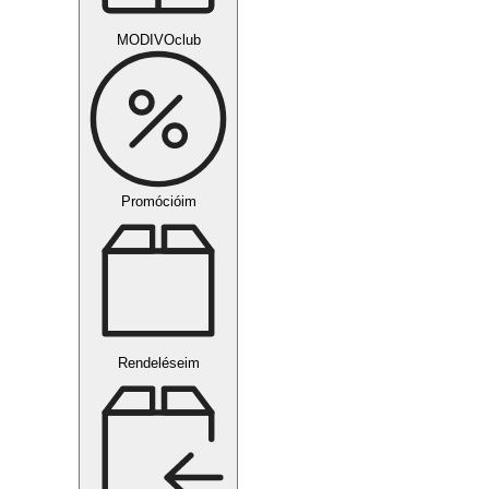
MODIVOclub
Promócióim
Rendeléseim