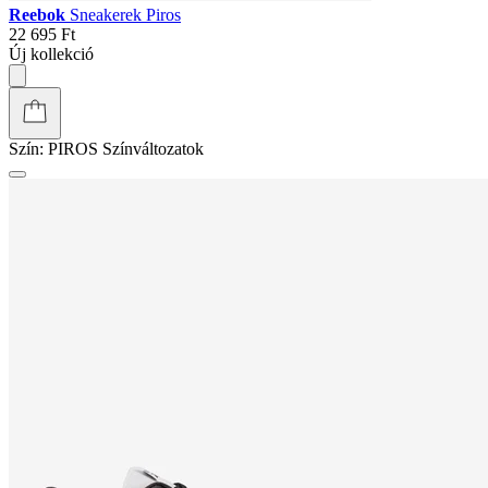
Reebok
Sneakerek Piros
22 695 Ft
Új kollekció
Szín:
PIROS
Színváltozatok