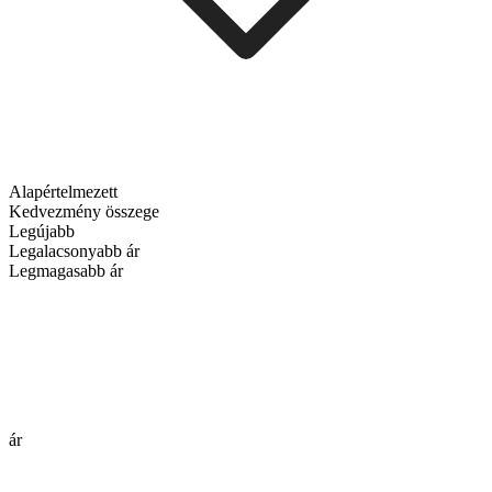
Alapértelmezett
Kedvezmény összege
Legújabb
Legalacsonyabb ár
Legmagasabb ár
ár