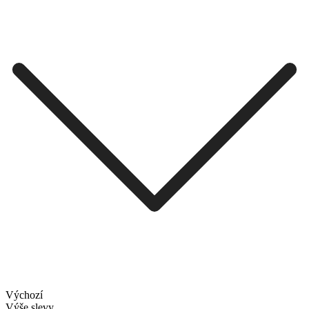
Výchozí
Výše slevy