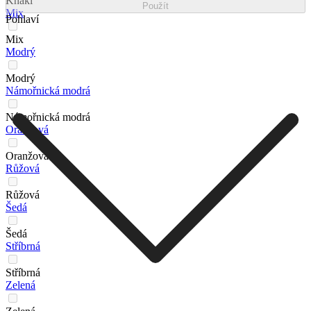
Khaki
Použít
Mix
Pohlaví
Mix
Modrý
Modrý
Námořnická modrá
Námořnická modrá
Oranžová
Oranžová
Růžová
Růžová
Šedá
Šedá
Stříbrná
Stříbrná
Zelená