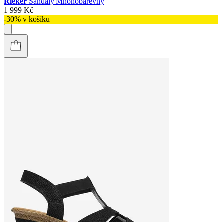
Rieker
Sandály Mnohobarevný
1 999 Kč
-30% v košíku