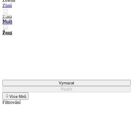
Zelená
Zlatá
Zlatá
Muži
Žlutá
Ženy
Žlutá
Vymazat
Použít
Více filtrů
Filtrování