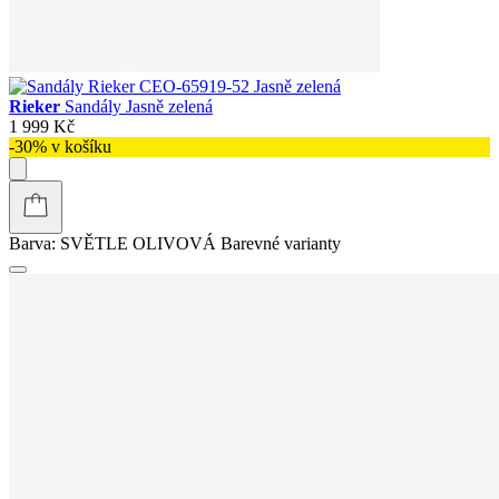
Rieker
Sandály Jasně zelená
1 999 Kč
-30% v košíku
Barva:
SVĚTLE OLIVOVÁ
Barevné varianty