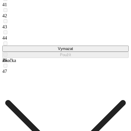
41
42
43
44
45
Vymazat
Použít
46
Značka
47