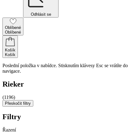
Odhlásit se
Oblíbené
Oblíbené
Košík
Košík
Poslední položka v nabídce. Stisknutím klávesy Esc se vrátíte do
navigace.
Rieker
(1196)
Přeskočit filtry
Filtry
Řazení