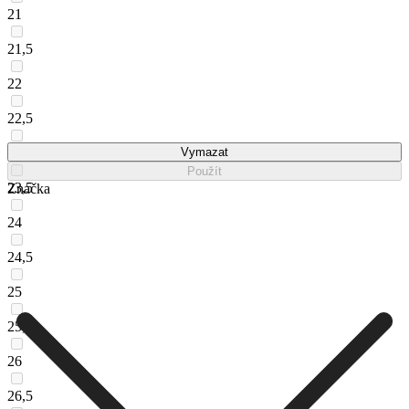
21
21,5
22
22,5
23
Vymazat
Použít
23,5
Značka
24
24,5
25
25,5
26
26,5