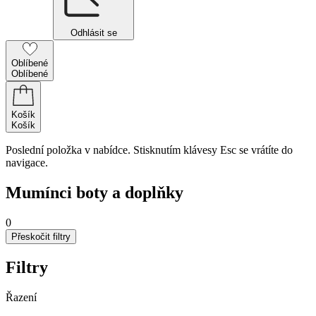
Odhlásit se
Oblíbené
Oblíbené
Košík
Košík
Poslední položka v nabídce. Stisknutím klávesy Esc se vrátíte do
navigace.
Mumínci boty a doplňky
0
Přeskočit filtry
Filtry
Řazení