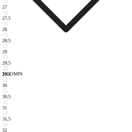
27
27,5
28
28,5
29
29,5
MOOMIN
2XL
30
30,5
31
31,5
32