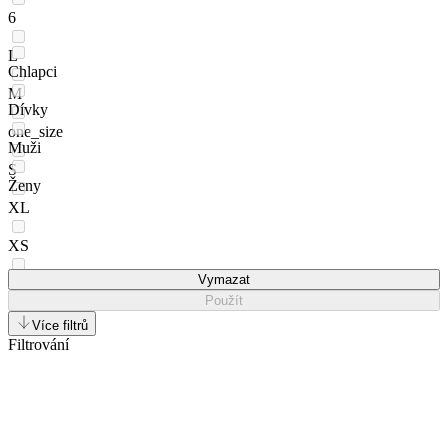
6
L
Chlapci
M
Dívky
one_size
Muži
S
Ženy
XL
XS
Vymazat
XXL
Použít
Více filtrů
Filtrování