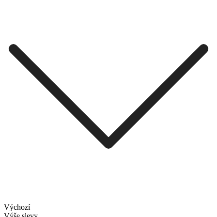
Výchozí
Výše slevy