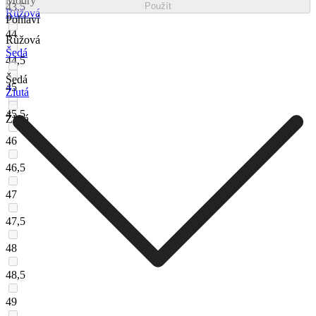
Modrý
43,5
Použít
Růžová
Pohlaví
44
Růžová
Šedá
44,5
Šedá
45
Žlutá
45,5
Žlutá
46
46,5
47
47,5
48
48,5
49