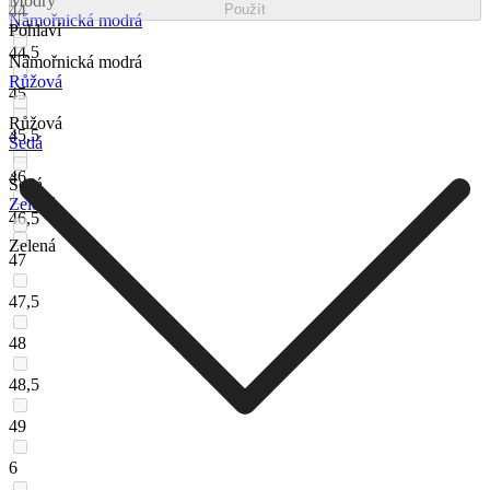
Modrý
44
Použít
Námořnická modrá
Pohlaví
44,5
Námořnická modrá
Růžová
45
Růžová
45,5
Šedá
46
Šedá
Zelená
46,5
Zelená
47
47,5
48
48,5
49
6