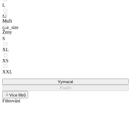
L
M
Muži
one_size
Ženy
S
XL
XS
XXL
Vymazat
Použít
Více filtrů
Filtrování