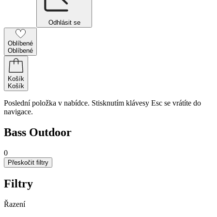
Odhlásit se
Oblíbené
Oblíbené
Košík
Košík
Poslední položka v nabídce. Stisknutím klávesy Esc se vrátíte do
navigace.
Bass Outdoor
0
Přeskočit filtry
Filtry
Řazení