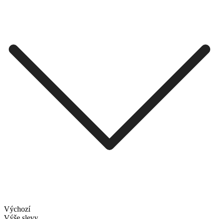
Výchozí
Výše slevy