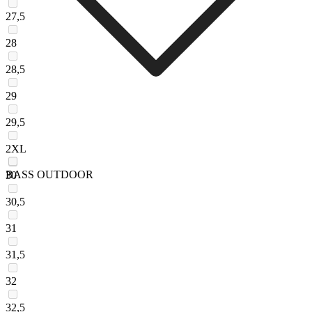
27,5
28
28,5
29
29,5
2XL
BASS OUTDOOR
30
30,5
31
31,5
32
32,5