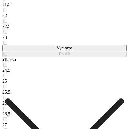
21,5
22
22,5
23
23,5
Vymazat
Použít
24
Značka
24,5
25
25,5
26
26,5
27