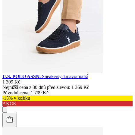
U.S. POLO ASSN.
Sneakersy Tmavomodrá
1 309 Kč
Nejnižší cena z 30 dnů před slevou:
1 369 Kč
Původní cena:
1 799 Kč
-15% v košíku
AKCE