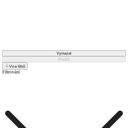
Vymazat
Použít
Více filtrů
Filtrování