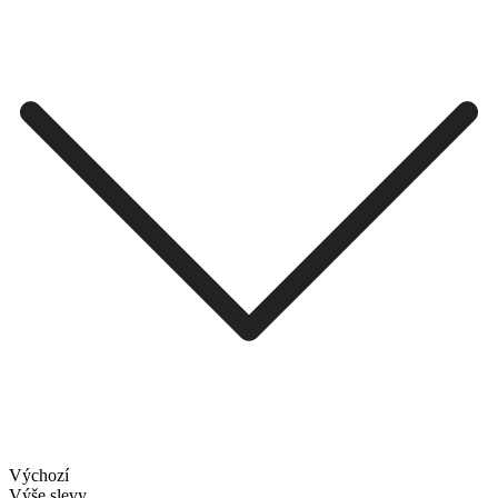
Výchozí
Výše slevy