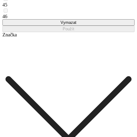
45
46
Vymazat
Použít
Značka