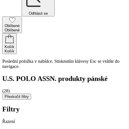
Odhlásit se
Oblíbené
Oblíbené
Košík
Košík
Poslední položka v nabídce. Stisknutím klávesy Esc se vrátíte do
navigace.
U.S. POLO ASSN. produkty pánské
(28)
Přeskočit filtry
Filtry
Řazení