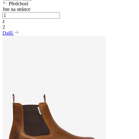
Předchozí
Jste na stránce
z
2
Další