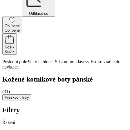
Odhlásit se
Oblíbené
Oblíbené
Košík
Košík
Poslední položka v nabídce. Stisknutím klávesy Esc se vrátíte do
navigace.
Kožené kotníkové boty pánské
(31)
Přeskočit filtry
Filtry
Řazení