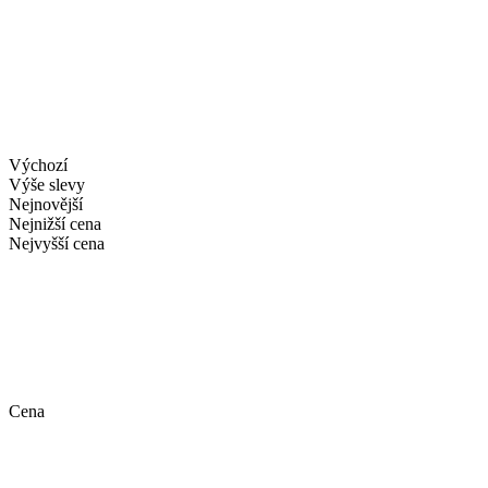
Výchozí
Výše slevy
Nejnovější
Nejnižší cena
Nejvyšší cena
Cena