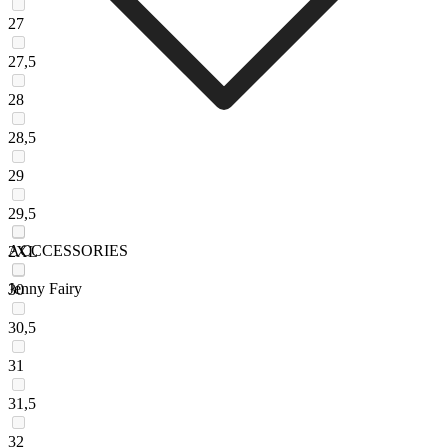
27
27,5
28
28,5
29
29,5
ACCCESSORIES
2XL
Jenny Fairy
30
30,5
31
31,5
32