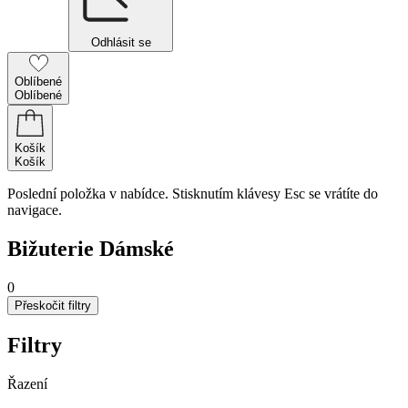
Odhlásit se
Oblíbené
Oblíbené
Košík
Košík
Poslední položka v nabídce. Stisknutím klávesy Esc se vrátíte do
navigace.
Bižuterie Dámské
0
Přeskočit filtry
Filtry
Řazení