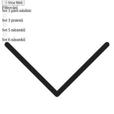
Set 3 náušnic
Více filtrů
Filtrování
Set 3 párů náušnic
Set 3 prstenů
Set 5 náramků
Set 6 náramků