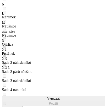
6
L
Náramek
M
Naušnice
one_size
Náušnice
S
Ogrlica
XL
Prstýnek
XS
Sada 2 náhrdelníků
XXL
Sada 2 párů náušnic
Sada 3 náhrdelníků
Sada 4 náramků
Set 3 náramků
Vymazat
Použít