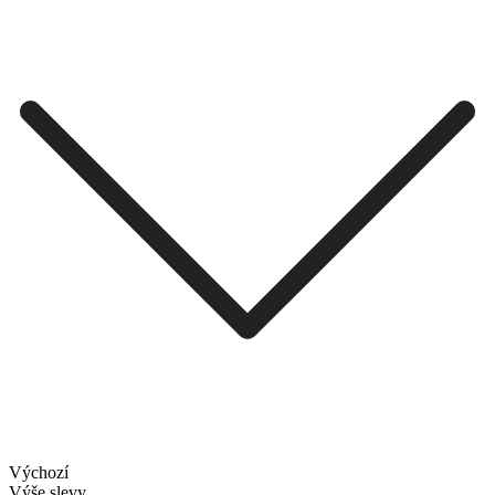
Výchozí
Výše slevy