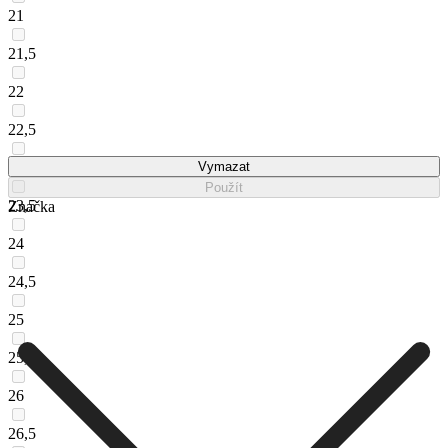
21
21,5
22
22,5
23
Vymazat
Použít
23,5
Značka
24
24,5
25
25,5
26
26,5