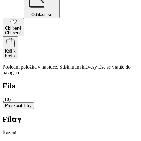
Odhlásit se
Oblíbené
Oblíbené
Košík
Košík
Poslední položka v nabídce. Stisknutím klávesy Esc se vrátíte do
navigace.
Fila
(10)
Přeskočit filtry
Filtry
Řazení