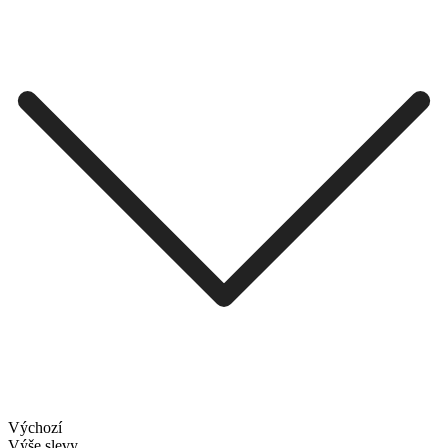
Výchozí
Výše slevy