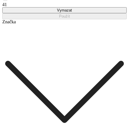
41
Vymazat
Použít
Značka