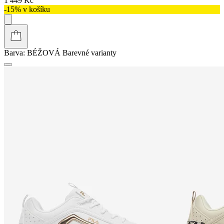
1 449 Kč
-15% v košíku
Barva:
BÉŽOVÁ
Barevné varianty