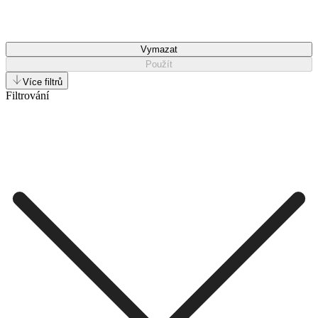
Vymazat
Použít
Více filtrů
Filtrování