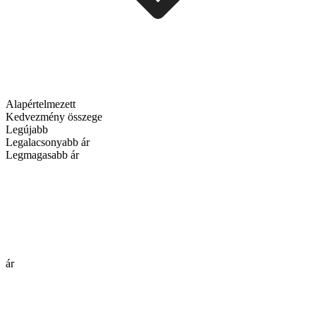
Alapértelmezett
Kedvezmény összege
Legújabb
Legalacsonyabb ár
Legmagasabb ár
ár