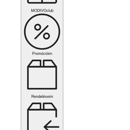
MODIVOclub
Promócióim
Rendeléseim