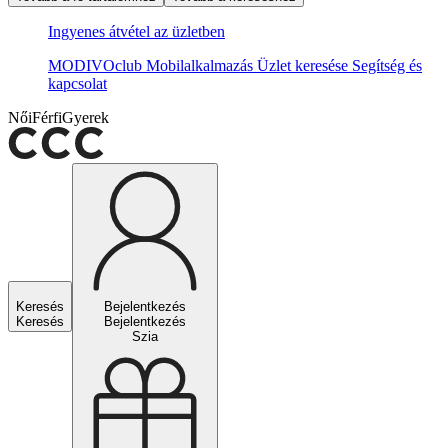
Ingyenes átvétel az üzletben
MODIVOclub
Mobilalkalmazás
Üzlet keresése
Segítség és
kapcsolat
Női
Férfi
Gyerek
Keresés
Bejelentkezés
Keresés
Bejelentkezés
Szia