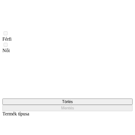
Férfi
Női
Törlés
Mentés
Termék típusa