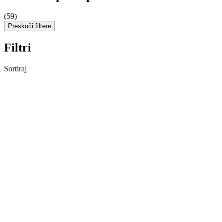
(59)
Preskoči filtere
Filtri
Sortiraj