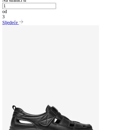
Na stranici si
od
3
Sljedeće