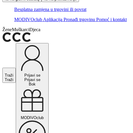
Besplatna zamjena u trgovini ili povrat
MODIVOclub
Aplikacija
Pronađi trgovinu
Pomoć i kontakt
Žene
Muškarci
Djeca
Traži
Prijavi se
Traži
Prijavi se
Bok
MODIVOclub