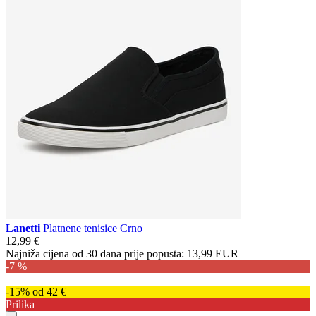
Lanetti
Platnene tenisice Crno
12,99 €
Najniža cijena od 30 dana prije popusta:
13,99 EUR
-7 %
-15% od 42 €
Prilika