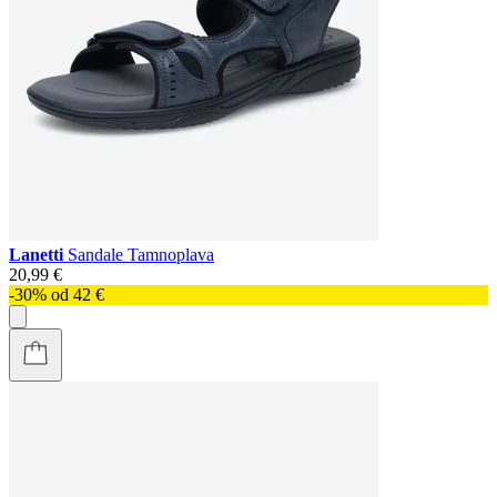
Lanetti
Sandale Tamnoplava
20,99 €
-30% od 42 €