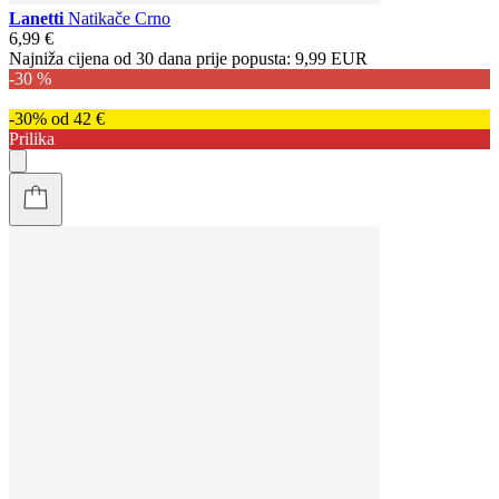
Lanetti
Natikače Crno
6,99 €
Najniža cijena od 30 dana prije popusta:
9,99 EUR
-30 %
-30% od 42 €
Prilika