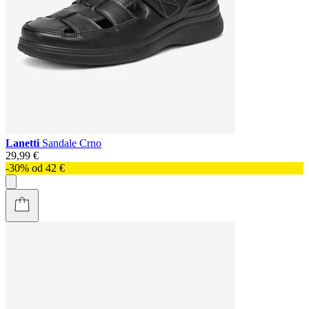
Lanetti
Sandale Crno
29,99 €
-30% od 42 €