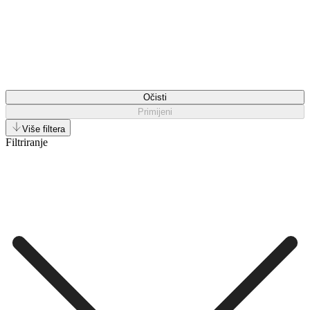
Očisti
Primijeni
Više filtera
Filtriranje