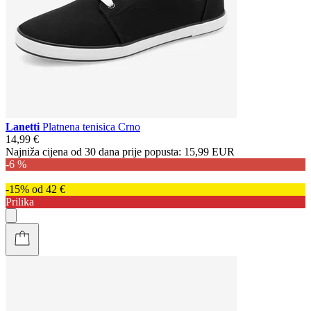
Lanetti
Platnena tenisica Crno
14,99 €
Najniža cijena od 30 dana prije popusta:
15,99 EUR
-6 %
-15% od 42 €
Prilika