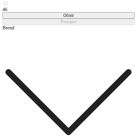
46
Očisti
Primijeni
Brend