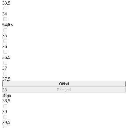
33,5
34
Crocs
34,5
35
36
36,5
37
37,5
Očisti
38
Primijeni
Boja
38,5
39
39,5