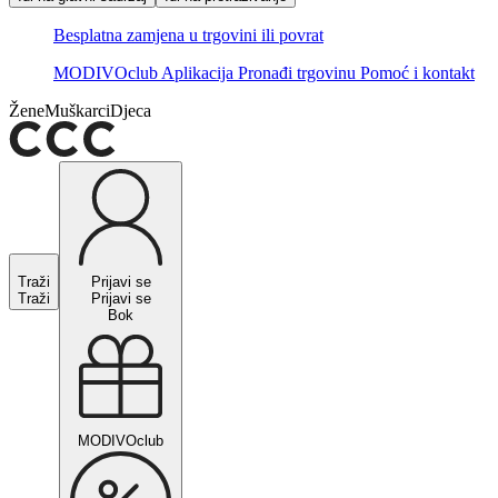
Besplatna zamjena u trgovini ili povrat
MODIVOclub
Aplikacija
Pronađi trgovinu
Pomoć i kontakt
Žene
Muškarci
Djeca
Traži
Prijavi se
Traži
Prijavi se
Bok
MODIVOclub