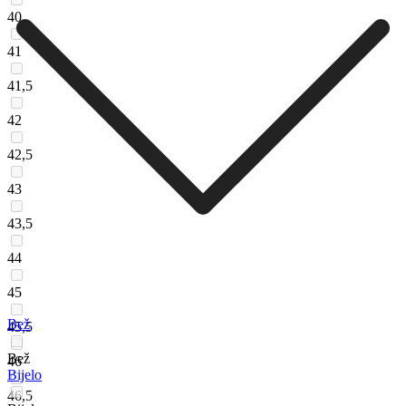
40
41
41,5
42
42,5
43
43,5
44
45
Bež
45,5
Bež
46
Bijelo
46,5