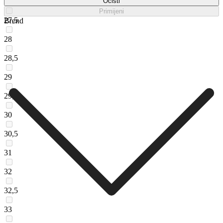
27
Očisti
Primijeni
27,5
Brend
28
28,5
29
29,5
30
30,5
31
32
32,5
33