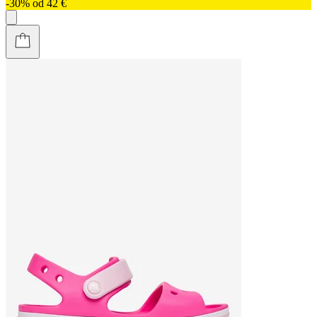
-30% od 42 €