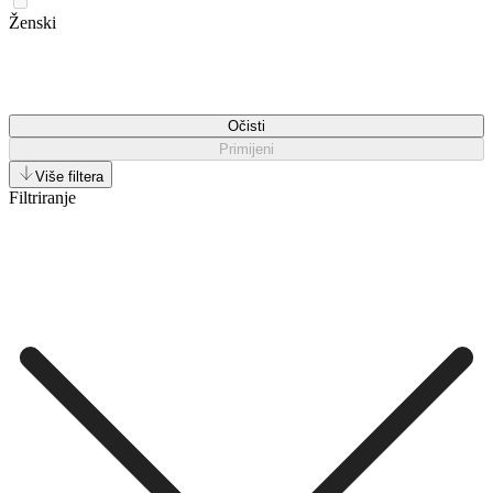
Ženski
Očisti
Primijeni
Više filtera
Filtriranje