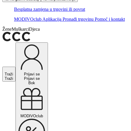
Besplatna zamjena u trgovini ili povrat
MODIVOclub
Aplikacija
Pronađi trgovinu
Pomoć i kontakt
Žene
Muškarci
Djeca
Traži
Prijavi se
Traži
Prijavi se
Bok
MODIVOclub