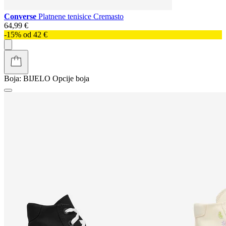
Converse
Platnene tenisice Cremasto
64,99 €
-15% od 42 €
Boja:
BIJELO
Opcije boja