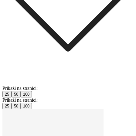
Prikaži na stranici:
25
50
100
Prikaži na stranici:
25
50
100