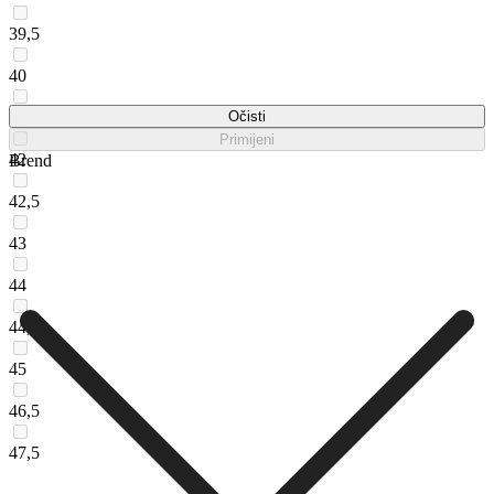
39,5
40
41
Očisti
Primijeni
42
Brend
42,5
43
44
44,5
45
46,5
47,5