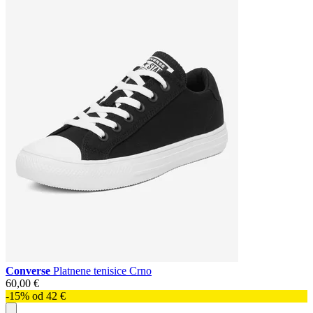
Converse
Platnene tenisice Crno
60,00 €
-15% od 42 €