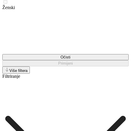
Ženski
Očisti
Primijeni
Više filtera
Filtriranje