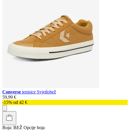
Converse
tenisice Svjetlobež
59,99 €
-15% od 42 €
Boja:
BEŽ
Opcije boja