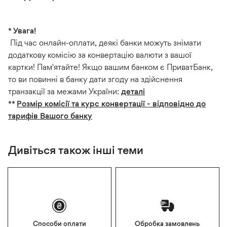
кредитною
електронною
переконайтеся,
карткою?
поштою,
1.
що
1.
яке
перед
вказана
* Увага!
Перевірте
міститиме
здійсненням
вами
Під час онлайн-оплати, деякі банки можуть знімати
у
посилання
оплати
адреса
додаткову комісію за конвертацію валюти з вашої
своєму
на
переконайтеся,
правильна
картки! Пам'ятайте! Якщо вашим банком є ПриватБанк,
банку,
платіжний
що
і
то ви повинні в банку дати згоду на здійснення
чи
сервіс.
ви
містить
транзакції за межами України:
деталі
розблокований
Платіжне
додали
всю
**
Розмір комісії та курс конвертації - відповідно до
ваш
посилання
свою
інформацію,
тарифів Вашого банку
ліміт
має
картку
необхідну
онлайн-
обмежений
до
для
платежів;
Дивіться також інші теми
термін
Гаманця
доставки
2.
дії.
на
вам
Підготуйте
вашому
посилки;
кредитну
Якщо
пристрої,
2.
картку
оплата
2.
також
до
вашою
оберіть
переконайтеся,
транзакції;
карткою
Apple
Способи оплати
Обробка замовлень
що