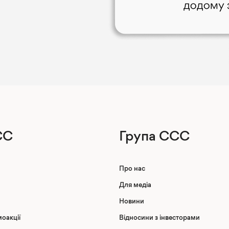
CC
Група CCC
Про нас
Для медіа
Новини
оакції
Відносини з інвесторами