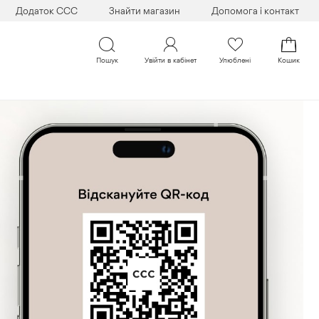
Додаток CCC
Знайти магазин
Допомога і контакт
Пошук
Увійти в кабінет
Улюблені
Кошик