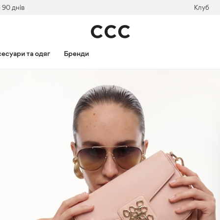
 90 днів
Клуб
есуари та одяг
Бренди