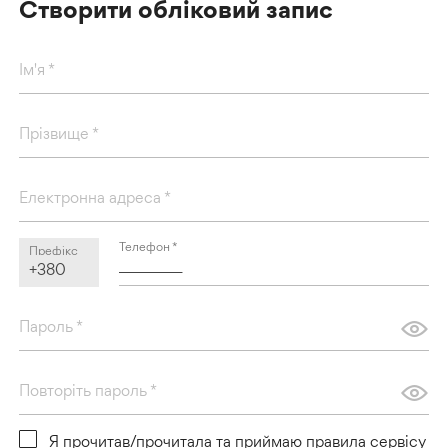
Створити обліковий запис
Ім'я
*
Прізвище
*
Електронна адреса
*
Телефон
*
Префікс
+380
Пароль
*
Повторіть пароль
*
Я прочитав/прочитала та
приймаю правила сервісу