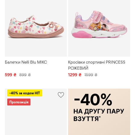
Балетки Nelli Blu МІКС
Кросівки спортивні PRINCESS
РОЖЕВИЙ
599
₴
899
₴
1299
₴
1599
₴
-40% за кодом HIT
Пропозиція