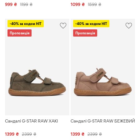
999
₴
1199
₴
1099
₴
1599
₴
-40% за кодом HIT
-40% за кодом HIT
Пропозиція
Пропозиція
Сандалі G-STAR RAW ХАКІ
Сандалі G-STAR RAW БЕЖЕВИЙ
1399
₴
2399
₴
1399
₴
2399
₴