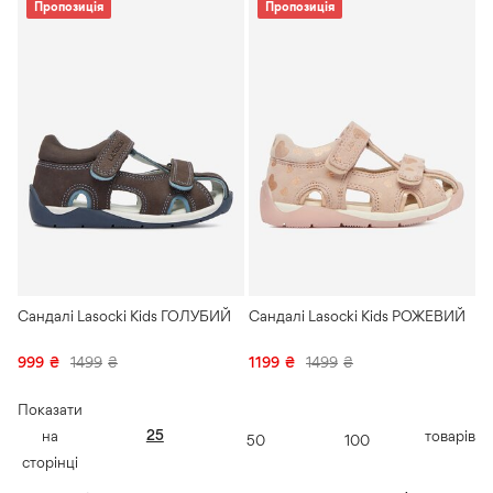
Пропозиція
Пропозиція
Сандалі Lasocki Kids ГОЛУБИЙ
Сандалі Lasocki Kids РОЖЕВИЙ
999
₴
1499
₴
1199
₴
1499
₴
Показати
25
на
товарів
50
100
сторінці