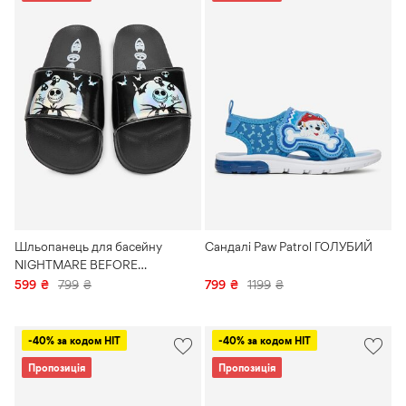
Шльопанець для басейну
Сандалі Paw Patrol ГОЛУБИЙ
NIGHTMARE BEFORE
CHRISTMAS ЧОРНИЙ
599
₴
799
₴
799
₴
1199
₴
-40% за кодом HIT
-40% за кодом HIT
Пропозиція
Пропозиція