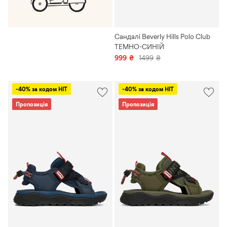
Сандалі Beverly Hills Polo Club
ТЕМНО-СИНІЙ
999
₴
1499
₴
-40% за кодом HIT
-40% за кодом HIT
Пропозиція
Пропозиція