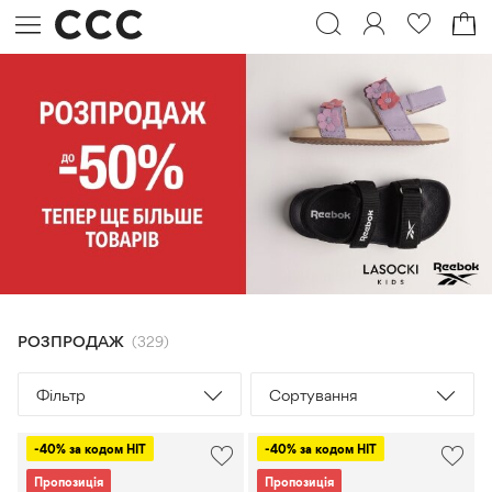
РОЗПРОДАЖ
329
Фільтр
Сортування
-40% за кодом HIT
-40% за кодом HIT
Пропозиція
Пропозиція