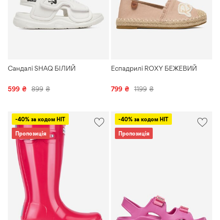
Сандалі SHAQ БІЛИЙ
Еспадрилі ROXY БЕЖЕВИЙ
599
₴
899
₴
799
₴
1199
₴
-40% за кодом HIT
-40% за кодом HIT
Пропозиція
Пропозиція