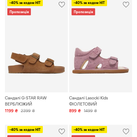
-40% за кодом HIT
-40% за кодом HIT
Пропозиція
Пропозиція
Сандалі G-STAR RAW
Сандалі Lasocki Kids
ВЕРБЛЮЖИЙ
ФІОЛЕТОВИЙ
1199
₴
2399
₴
899
₴
1499
₴
-40% за кодом HIT
-40% за кодом HIT