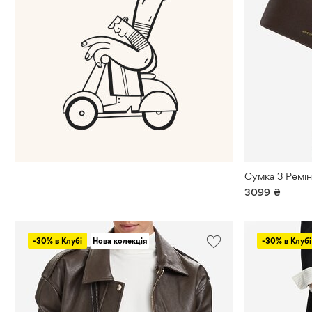
3099
₴
-30% в Клубі
Нова колекція
-30% в Клубі