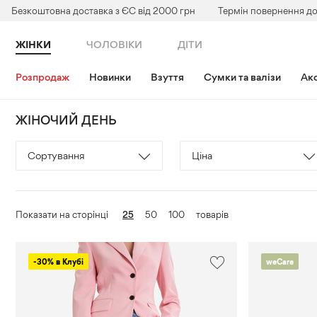
Безкоштовна доставка з ЄС від 2000 грн
Термін повернення до
ЖІНКИ
ЧОЛОВІКИ
ДІТИ
Розпродаж
Новинки
Взуття
Сумки та валізи
Акс
ЖІНОЧИЙ ДЕНЬ
Сортування
Ціна
За
₴
₴
Колір
Сезон
замовчуванням
25
50
100
Показати на сторінці
товарів
Чорний
Весна
Спочатку
Застосувати
Золотий
Всесезонне
новинки
-30% в Клубі
weCare
Мікс
Демісезонне
Ціна
–
Помаранчевий
Літо
в