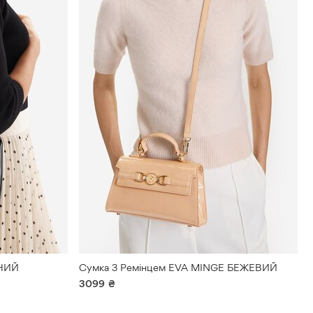
Рюкзак
Сонцезахисні
окуляри
Спортивна
сумка
Використання
Сумка
Очистити
Сумка
для
ноутбука
Туристичний
рюкзак
РНИЙ
Сумка З Ремінцем EVA MINGE БЕЖЕВИЙ
3099
₴