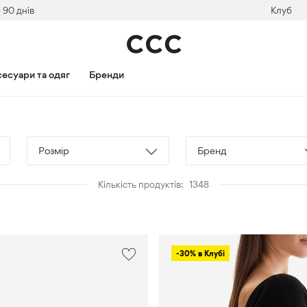
 90 днів
Клуб
есуари та одяг
Бренди
Розмір
Бренд
S
Badura
Кількість продуктів:
1348
S/M
Beverly
Hills
M
Polo
Club
L
-30% в Клубі
BILLABONG
L/XL
DC