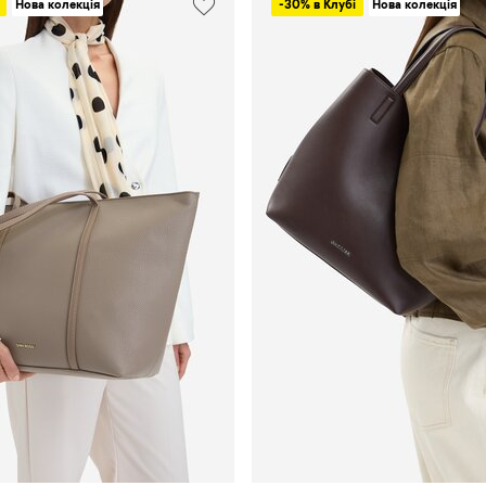
Нова колекція
-30% в Клубі
Нова колекція