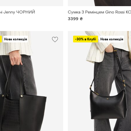
чі Jenny ЧОРНИЙ
Сумка З Ремінцем Gino Rossi
3399
₴
Нова колекція
-30% в Клубі
Нова колекція