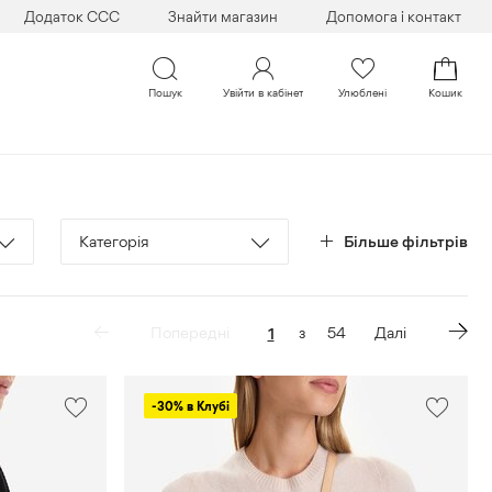
Додаток CCC
Знайти магазин
Допомога і контакт
Пошук
Увійти в кабінет
Улюблені
Кошик
Категорія
Валіза
Гаманець
Попередні
з
54
Далі
Дорожня
сумка
-30% в Клубі
Косметичка
Ремінь