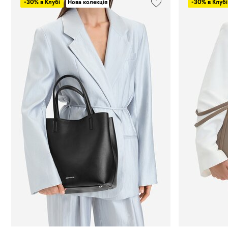
-30% в Клубі
Нова колекція
-30% в Клубі