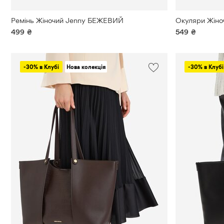
Ремінь Жіночий Jenny БЕЖЕВИЙ
Окуляри Жіно
499
₴
549
₴
-30% в Клубі
Нова колекція
-30% в Клубі