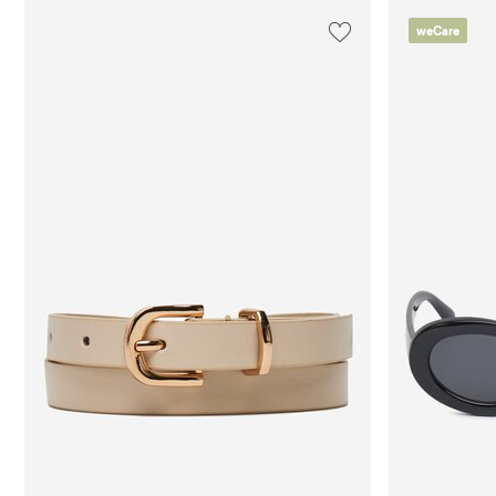
Бордовий
weCare
Бежевий
Оливковий