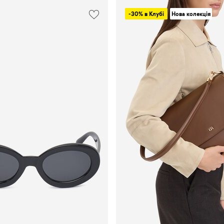
Juicy
-30% в Клубі
Нова колекція
Couture
Lasocki
Mexx
NINE
WEST
Polaroid
Puma
QUIKSILVER
ROXY
SHAQ
Star
Wars