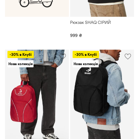
Рюкзак SHAQ СІРИЙ
999
₴
-30% в Клубі
-30% в Клубі
Нова колекція
Нова колекція