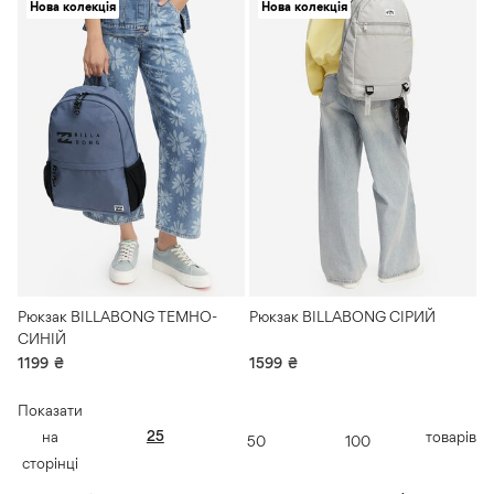
Нова колекція
Нова колекція
Рюкзак BILLABONG ТЕМНО-
Рюкзак BILLABONG СІРИЙ
СИНІЙ
1199
₴
1599
₴
Показати
25
на
товарів
50
100
сторінці