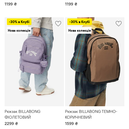
1199
₴
1199
₴
-30% в Клубі
-30% в Клубі
Нова колекція
Нова колекція
Рюкзак BILLABONG
Рюкзак BILLABONG ТЕМНО-
ФІОЛЕТОВИЙ
КОРИЧНЕВИЙ
2299
₴
1599
₴