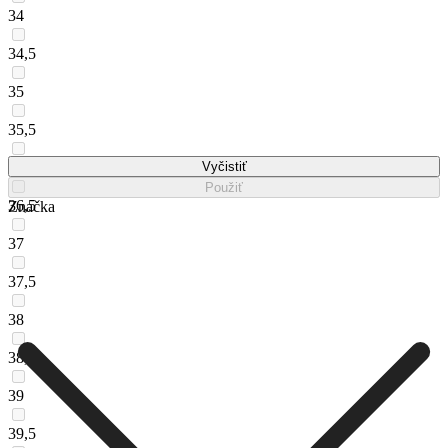
34
34,5
35
35,5
36
Vyčistiť
Použiť
36,5
Značka
37
37,5
38
38,5
39
39,5