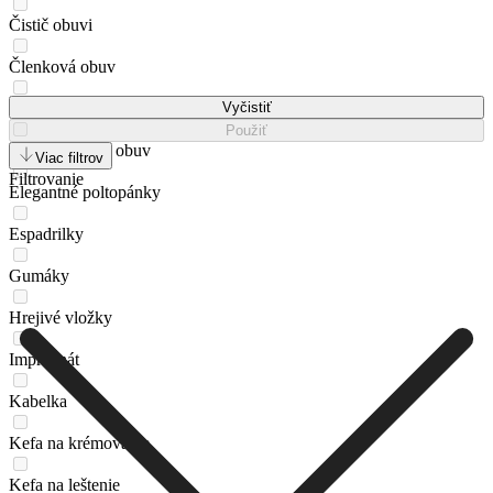
Čistič obuvi
Členková obuv
Členková obuv s elastickým prvkom
Vyčistiť
Použiť
Dezodorant na obuv
Viac filtrov
Filtrovanie
Elegantné poltopánky
Espadrilky
Gumáky
Hrejivé vložky
Impregnát
Kabelka
Kefa na krémovanie
Kefa na leštenie