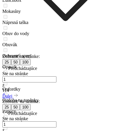
Lunchbox
Mokasíny
Náprsná taška
Obuv do vody
Obuvák
Ochranný sprej
Zobraziť na stránke:
25
50
100
Opasok
Predchádzajúce
Ste na stránke
Outdoorová obuv
z
Oxfordky
114
Ďalej
Ozdoba na topánky
Zobraziť na stránke:
25
50
100
Papuče
Predchádzajúce
Ste na stránke
Pasta na obuv
z