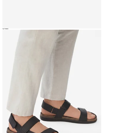
Rukavice
Ruksak
Šál
Šampón
Sandále
Set 3 párov osviežujúcich vložiek
Šiltovka
Školské vrecko na obuv
Šľapky
Šľapky k vode
Slnečné okuliare
Sneakersy