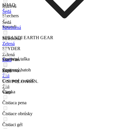
SHAQ
Ružová
Šedá
Skechers
Šedá
Sprandi
Strieborná
SPRANDI EARTH GEAR
Strieborná
Zelená
SPYDER
Zelená
Cestovná taška
Star Wars
Zlatá
Cestovný batoh
Superman
Zlatá
Žltá
Cestovný vankúš
U.S. POLO ASSN.
Žltá
Čiapka
Vans
Čistiaca pena
Čistiace obrúsky
Čistiaci gél