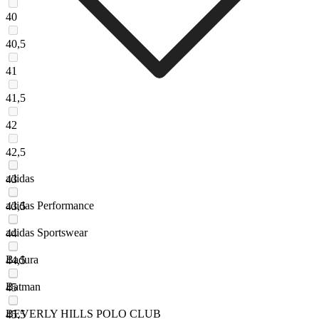
40
40,5
41
41,5
42
42,5
adidas
43
adidas Performance
43,5
adidas Sportswear
44
Badura
44,5
Batman
45
BEVERLY HILLS POLO CLUB
45,5