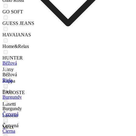
Gino Rossi
GO SOFT
GUESS JEANS
HAVAIANAS
Home&Relax
HUNTER
Béžová
Jenny
Béžová
Biela
Kappa
Biela
LACOSTE
Burgundy
Lanetti
Burgundy
Červená
Lasocki
Červená
Mexx
Čierna