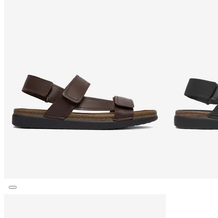
Vložky
Vosk na obuv
Žabky