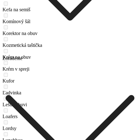
Kefa na semiš
Komínový šál
Korektor na obuv
Kozmetická taštička
Krém na obuv
Zoradenie
Krém v spreji
Kufor
Ľadvinka
Leštič obuvi
Loafers
Lordsy