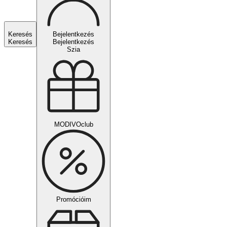
Keresés
Bejelentkezés
Keresés
Bejelentkezés
Szia
MODIVOclub
Promócióim