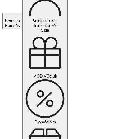
Keresés
Bejelentkezés
Keresés
Bejelentkezés
Szia
MODIVOclub
Promócióim