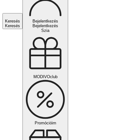
Keresés
Bejelentkezés
Keresés
Bejelentkezés
Szia
MODIVOclub
Promócióim