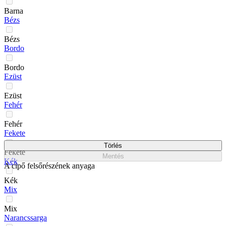
Barna
Bézs
Bézs
Bordo
Bordo
Ezüst
Ezüst
Fehér
Fehér
Fekete
Törlés
Fekete
Mentés
Kék
A cipő felsőrészének anyaga
Kék
Mix
Mix
Narancssarga