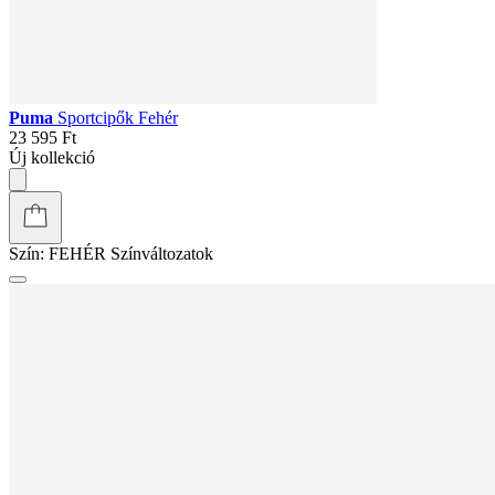
Puma
Sportcipők Fehér
23 595 Ft
Új kollekció
Szín:
FEHÉR
Színváltozatok