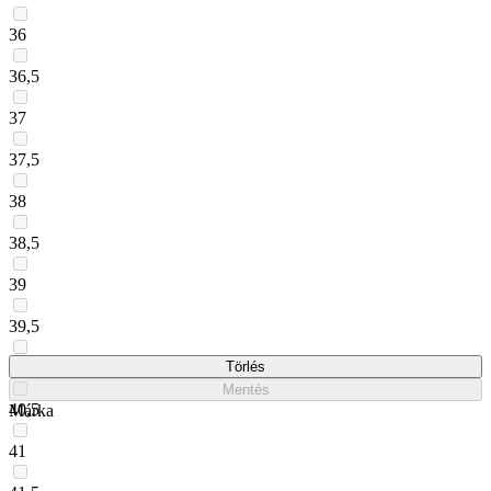
36
36,5
37
37,5
38
38,5
39
39,5
40
Törlés
Mentés
40,5
Márka
41