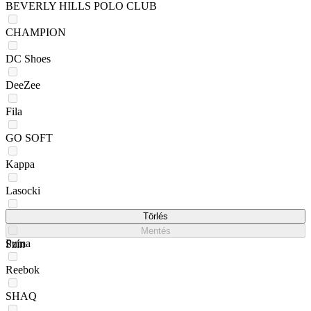
BEVERLY HILLS POLO CLUB
CHAMPION
DC Shoes
DeeZee
Fila
GO SOFT
Kappa
Lasocki
New Balance
Törlés
Mentés
Puma
Szín
Reebok
SHAQ