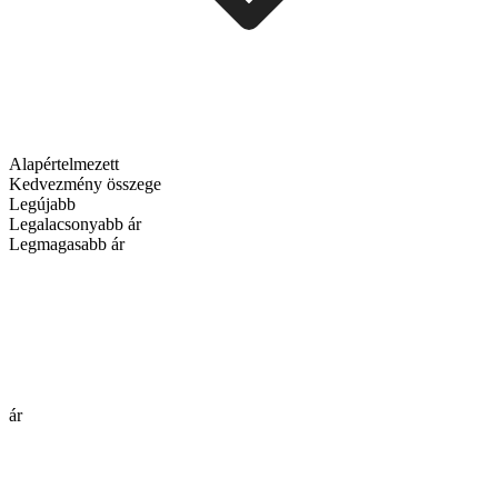
Alapértelmezett
Kedvezmény összege
Legújabb
Legalacsonyabb ár
Legmagasabb ár
ár