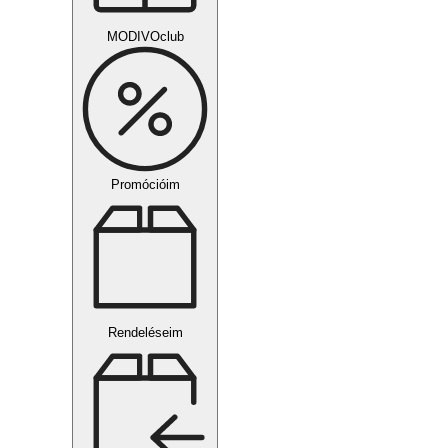
MODIVOclub
Promócióim
Rendeléseim