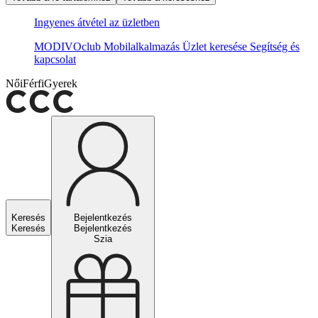
Ingyenes átvétel az üzletben
MODIVOclub
Mobilalkalmazás
Üzlet keresése
Segítség és
kapcsolat
Női
Férfi
Gyerek
Keresés
Bejelentkezés
Keresés
Bejelentkezés
Szia