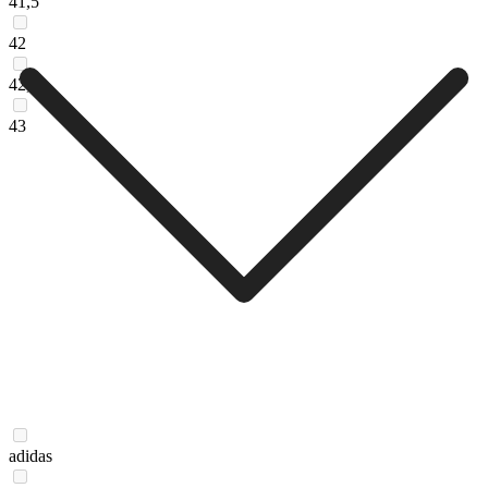
41,5
42
42,5
43
adidas