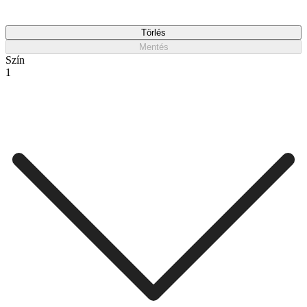
Törlés
Mentés
Szín
1