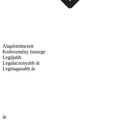
Alapértelmezett
Kedvezmény összege
Legújabb
Legalacsonyabb ár
Legmagasabb ár
ár