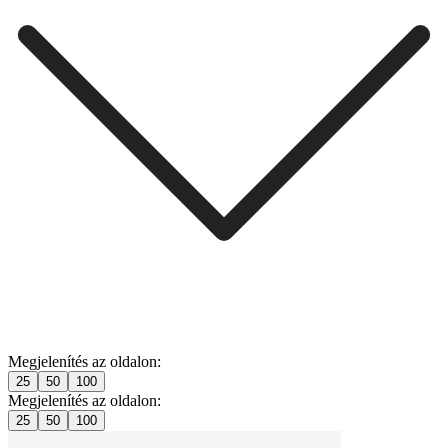
Megjelenítés az oldalon:
25
50
100
Megjelenítés az oldalon:
25
50
100