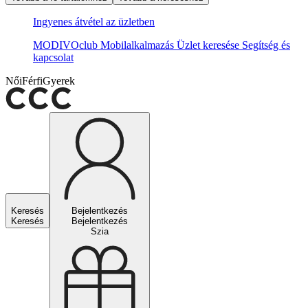
Ingyenes átvétel az üzletben
MODIVOclub
Mobilalkalmazás
Üzlet keresése
Segítség és
kapcsolat
Női
Férfi
Gyerek
Keresés
Bejelentkezés
Keresés
Bejelentkezés
Szia