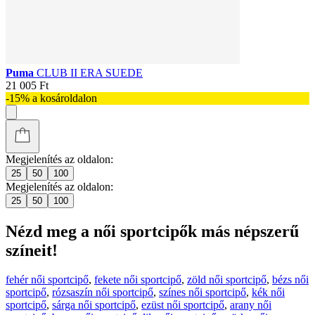
Puma
CLUB II ERA SUEDE
21 005 Ft
-15% a kosároldalon
Megjelenítés az oldalon:
25
50
100
Megjelenítés az oldalon:
25
50
100
Nézd meg a női sportcipők más népszerű
színeit!
fehér női sportcipő
,
fekete női sportcipő
,
zöld női sportcipő
,
bézs női
sportcipő
,
rózsaszín női sportcipő
,
színes női sportcipő
,
kék női
sportcipő
,
sárga női sportcipő
,
ezüst női sportcipő
,
arany női