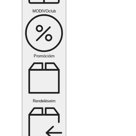
MODIVOclub
Promócióim
Rendeléseim