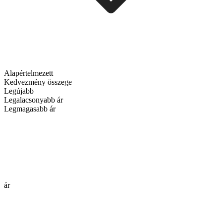
Alapértelmezett
Kedvezmény összege
Legújabb
Legalacsonyabb ár
Legmagasabb ár
ár