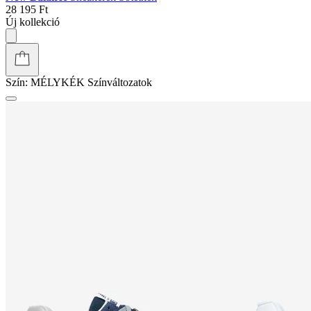
28 195 Ft
Új kollekció
Szín:
MÉLYKÉK
Színváltozatok