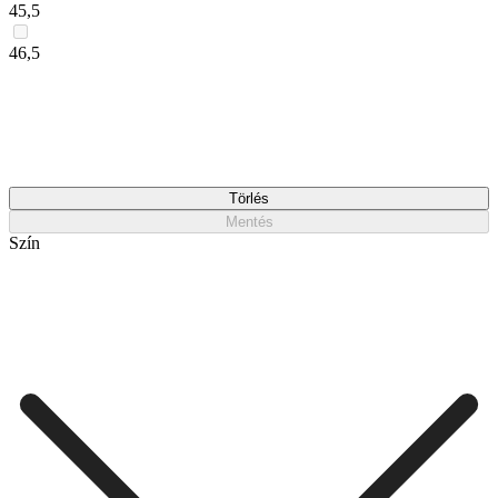
45,5
46,5
Törlés
Mentés
Szín