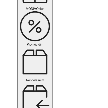
MODIVOclub
Promócióim
Rendeléseim