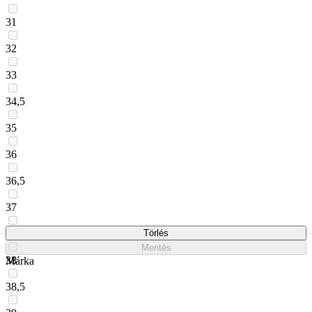
31
32
33
34,5
35
36
36,5
37
37,5
Törlés
Mentés
38
Márka
38,5