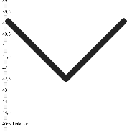
39
39,5
40
40,5
41
41,5
42
42,5
43
44
44,5
New Balance
45