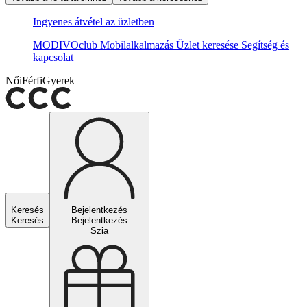
Ingyenes átvétel az üzletben
MODIVOclub
Mobilalkalmazás
Üzlet keresése
Segítség és
kapcsolat
Női
Férfi
Gyerek
Keresés
Bejelentkezés
Keresés
Bejelentkezés
Szia