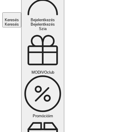
Keresés
Bejelentkezés
Keresés
Bejelentkezés
Szia
MODIVOclub
Promócióim