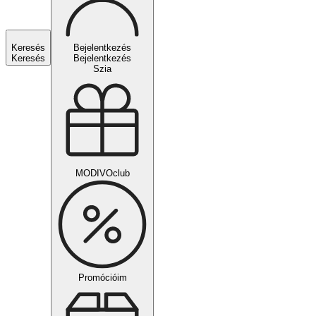
Keresés
Bejelentkezés
Keresés
Bejelentkezés
Szia
MODIVOclub
Promócióim