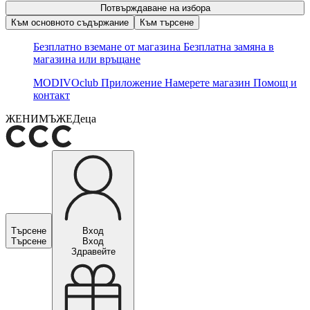
Потвърждаване на избора
Към основното съдържание
Към търсене
Безплатно вземане от магазина
Безплатна замяна в
магазина или връщане
MODIVOclub
Приложение
Намерете магазин
Помощ и
контакт
ЖЕНИ
МЪЖЕ
Деца
Търсене
Вход
Търсене
Вход
Здравейте