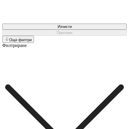
Изчисти
Приложи
Още филтри
Филтриране