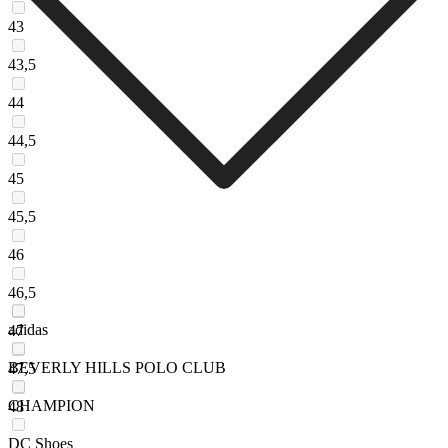
43
43,5
44
44,5
45
45,5
46
46,5
adidas
47
BEVERLY HILLS POLO CLUB
47,5
CHAMPION
48
DC Shoes