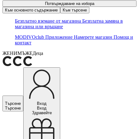
Потвърждаване на избора
Към основното съдържание
Към търсене
Безплатно вземане от магазина
Безплатна замяна в
магазина или връщане
MODIVOclub
Приложение
Намерете магазин
Помощ и
контакт
ЖЕНИ
МЪЖЕ
Деца
Търсене
Вход
Търсене
Вход
Здравейте