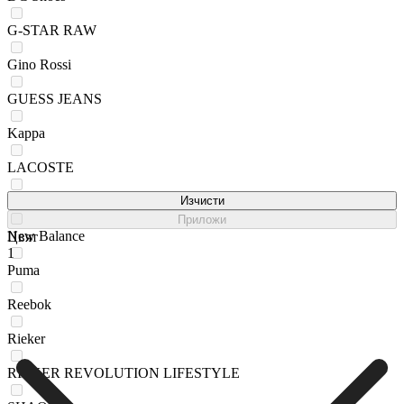
G-STAR RAW
Gino Rossi
GUESS JEANS
Kappa
LACOSTE
Lasocki
Изчисти
Приложи
New Balance
Цвят
1
Puma
Reebok
Rieker
RIEKER REVOLUTION LIFESTYLE