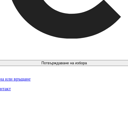
Потвърждаване на избора
ина или връщане
нтакт