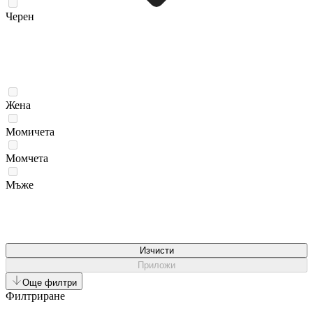
Черен
Жена
Момичета
Момчета
Мъже
Изчисти
Приложи
Още филтри
Филтриране