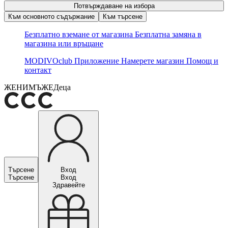
Потвърждаване на избора
Към основното съдържание
Към търсене
Безплатно вземане от магазина
Безплатна замяна в
магазина или връщане
MODIVOclub
Приложение
Намерете магазин
Помощ и
контакт
ЖЕНИ
МЪЖЕ
Деца
Търсене
Вход
Търсене
Вход
Здравейте