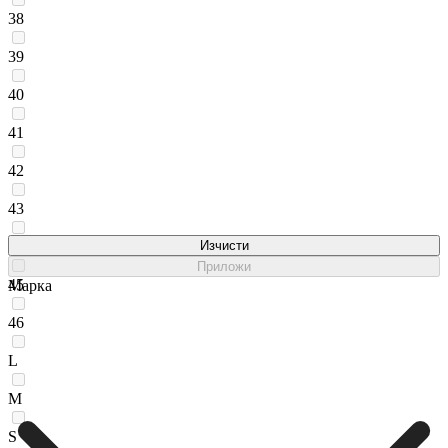
38
39
40
41
42
43
44
Изчисти
Приложи
45
Марка
46
L
M
S