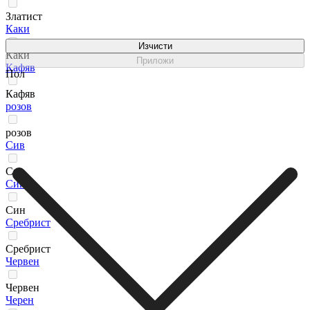
Златист
Каки
Изчисти
Каки
Приложи
Кафяв
Пол
Кафяв
розов
розов
Сив
Сив
Син
Син
Сребрист
Сребрист
Червен
Червен
Черен