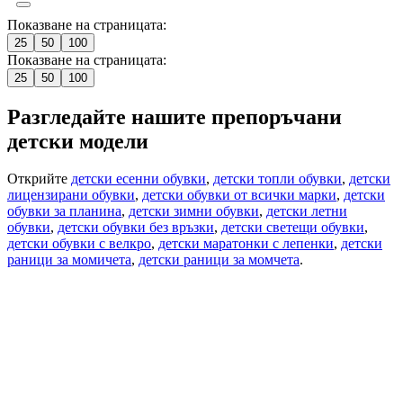
Показване на страницата:
25
50
100
Показване на страницата:
25
50
100
Разгледайте нашите препоръчани
детски модели
Открийте
детски есенни обувки
,
детски топли обувки
,
детски
лицензирани обувки
,
детски обувки от всички марки
,
детски
обувки за планина
,
детски зимни обувки
,
детски летни
обувки
,
детски обувки без връзки
,
детски светещи обувки
,
детски обувки с велкро
,
детски маратонки с лепенки
,
детски
раници за момичета
,
детски раници за момчета
.