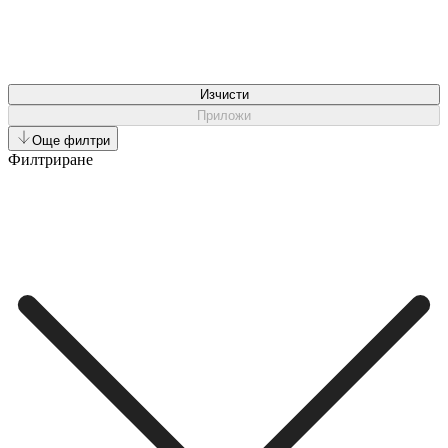
Изчисти
Приложи
Още филтри
Филтриране