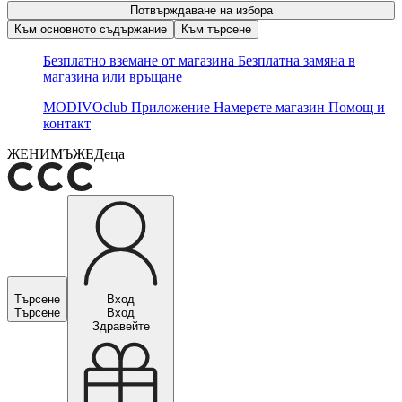
Потвърждаване на избора
Към основното съдържание
Към търсене
Безплатно вземане от магазина
Безплатна замяна в
магазина или връщане
MODIVOclub
Приложение
Намерете магазин
Помощ и
контакт
ЖЕНИ
МЪЖЕ
Деца
Търсене
Вход
Търсене
Вход
Здравейте