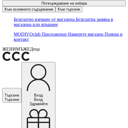
Потвърждаване на избора
Към основното съдържание
Към търсене
Безплатно вземане от магазина
Безплатна замяна в
магазина или връщане
MODIVOclub
Приложение
Намерете магазин
Помощ и
контакт
ЖЕНИ
МЪЖЕ
Деца
Търсене
Вход
Търсене
Вход
Здравейте