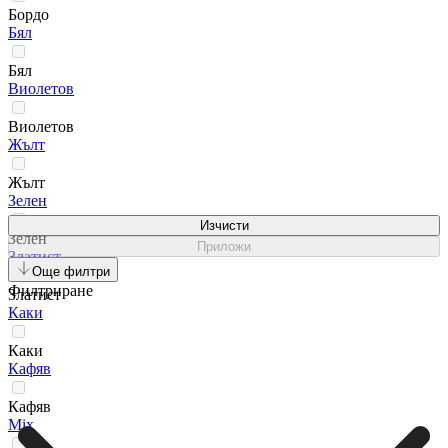
Бордо
Бял
Бял
Виолетов
Виолетов
Жълт
Жълт
Зелен
Изчисти
Зелен
Приложи
Златист
Още филтри
Филтриране
Златист
Каки
Каки
Кафяв
Кафяв
Мix