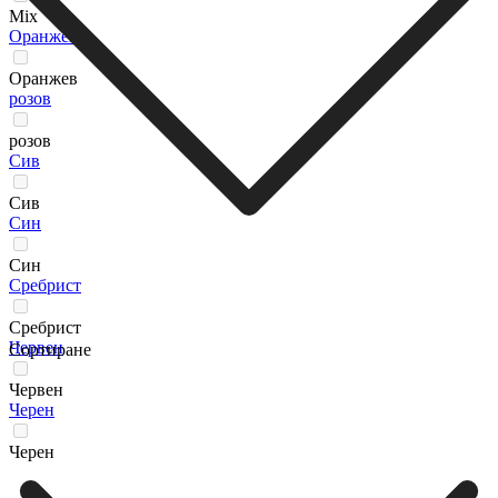
Мix
Оранжев
Оранжев
розов
розов
Сив
Сив
Син
Син
Сребрист
Сребрист
Червен
Сортиране
Червен
Черен
Черен