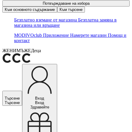
Потвърждаване на избора
Към основното съдържание
Към търсене
Безплатно вземане от магазина
Безплатна замяна в
магазина или връщане
MODIVOclub
Приложение
Намерете магазин
Помощ и
контакт
ЖЕНИ
МЪЖЕ
Деца
Търсене
Вход
Търсене
Вход
Здравейте