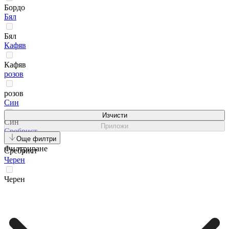
Бордо
Бял
Бял
Кафяв
Кафяв
розов
розов
Син
Изчисти
Син
Приложи
Сребрист
Още филтри
Филтриране
Сребрист
Черен
Черен