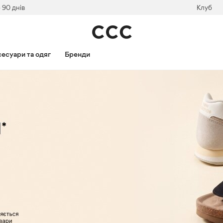
 90 днів
Клуб
есуари та одяг
Бренди