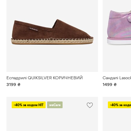
Еспадрилі QUIKSILVER КОРИЧНЕВИЙ
Сандалі Laso
3199
₴
1499
₴
-40% за кодом HIT
weCare
-40% за кодо