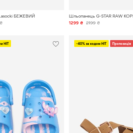
44
Lasocki
45
Young
Lasocki БЕЖЕВИЙ
Шльопанець G-STAR RAW КО
₴
1299
₴
2199
₴
45,5
LITTLEST
PET
46
SHOP
м HIT
-40% за кодом HIT
Пропозиція
47
MANDALORIAN
48
Mexx
49
Mickey&Friends
My
little
Pony
MYSLIPPERS
Nelli
Blu