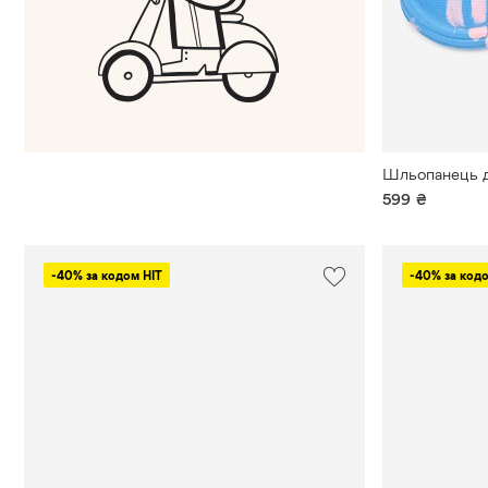
599
₴
-40% за кодом HIT
-40% за кодо