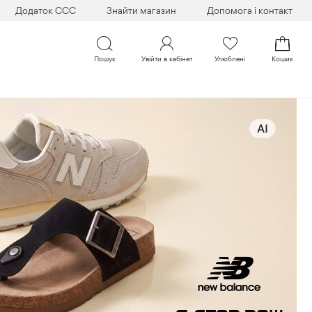
Додаток CCC
Знайти магазин
Допомога і контакт
Пошук
Увійти в кабінет
Улюблені
Кошик