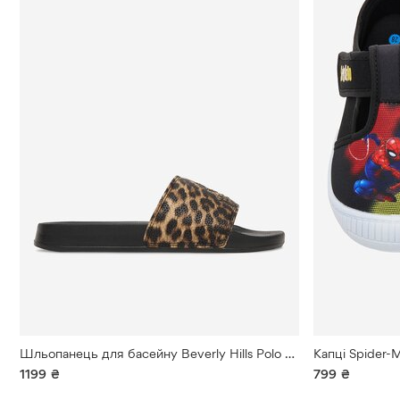
Мокасини
Безбарвний
Мокасини
на
підборах
Оксфорди
Повсякденні
черевики
Сліпери
Снігоходи
Снікерcи
Тапочки
Шльопанець для басейну Beverly Hills Polo Club КОРИЧНЕВИЙ
Капці Spider-
Трекінгові
1199
черевики
₴
799
₴