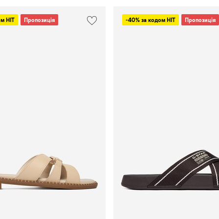
37,5
Havaianas
м HIT
Пропозиція
-40% за кодом HIT
Пропозиція
38
Home&Relax
38,5
HUNTER
39
Inblu
39,5
INSIDE
OUT 2
40
JENNY
40,5
Juicy
41
Couture
42
Lanetti
43,5
Lasocki
43
Lasocki
Kids