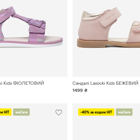
Rieker
ROXY
SAM
EDELMAN
Sergio
Bardi
SHAQ
cki Kids ФІОЛЕТОВИЙ
Сандалі Lasocki Kids БЕЖЕВИЙ
SIMPLE
1499
₴
Spider-
Man
м HIT
weCare
-40% за кодом HIT
weCare
Sprandi
Sprandi
Earth