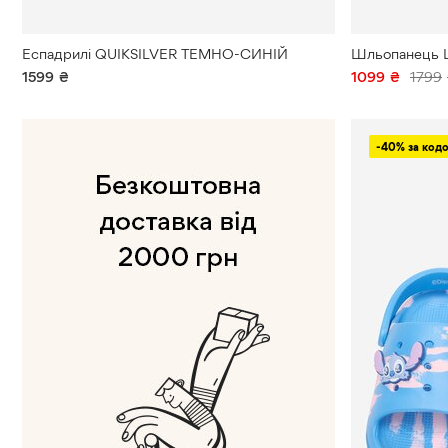
Еспадрилі QUIKSILVER ТЕМНО-СИНІЙ
Шльопанець 
1599
₴
1099
₴
1799
-40% за кодо