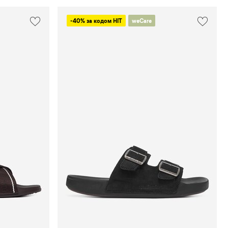
-40% за кодом HIT
weCare