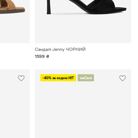
Сандалі Jenny ЧОРНИЙ
1599
₴
-40% за кодом HIT
weCare