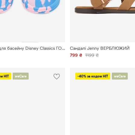
NIGHTMARE
BEFORE
CHRISTMAS
NINE
WEST
Ottimo
Шльопанець для басейну Disney Classics ГОЛУБИЙ
Сандалі Jenny ВЕРБЛЮЖИЙ
799
₴
1199
₴
Paw
Patrol
м HIT
weCare
-40% за кодом HIT
weCare
POWERPUFF
GIRLS
PRINCESS
Puma
QUIKSILVER
Reebok