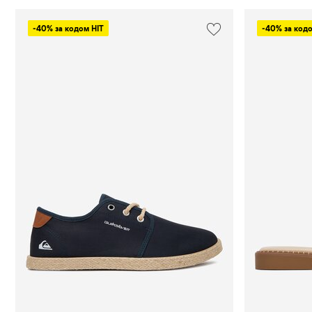
Туфлі
-40% за кодом HIT
-40% за кодо
Туфлі на
шпильці
Челсі
Черевики
Черевики
туристичні
Чоботи
Шльопанці
Шльопанці
для
басейну