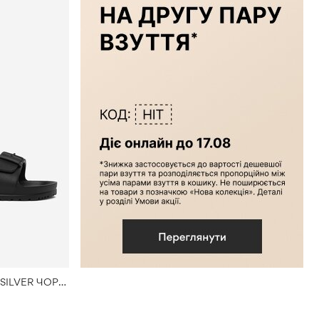
Шльопанець для басейну QUIKSILVER ЧОРНИЙ