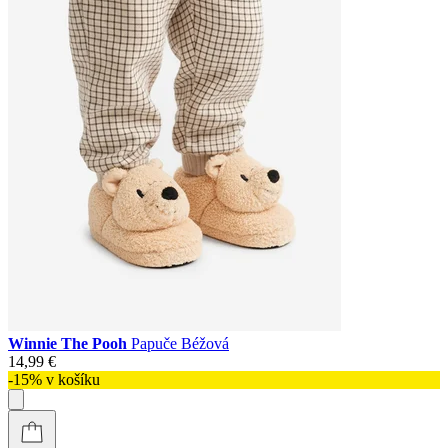
Winnie The Pooh
Papuče Béžová
14,99 €
-15% v košíku