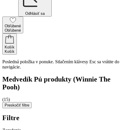
Odhlásiť sa
Obľúbené
Obľúbené
Košík
Košík
Posledná položka v ponuke. Stlačením klávesy Esc sa vrátite do
navigácie.
Medvedík Pú produkty (Winnie The
Pooh)
(15)
Preskočiť filtre
Filtre