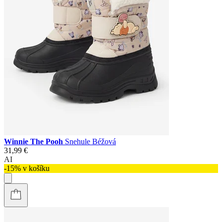
Winnie The Pooh
Snehule Béžová
31,99 €
AI
-15% v košíku