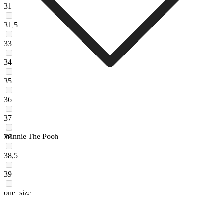
31
31,5
33
34
35
36
37
Winnie The Pooh
38
38,5
39
one_size