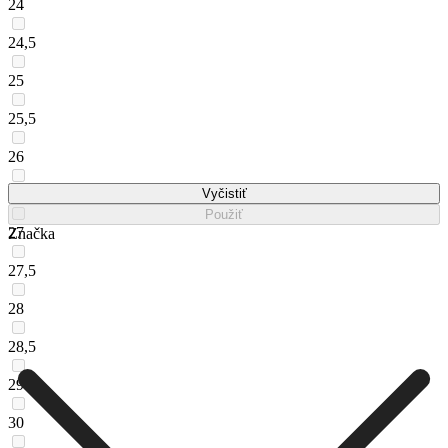
24
24,5
25
25,5
26
26,5
Vyčistiť
Použiť
27
Značka
27,5
28
28,5
29
30