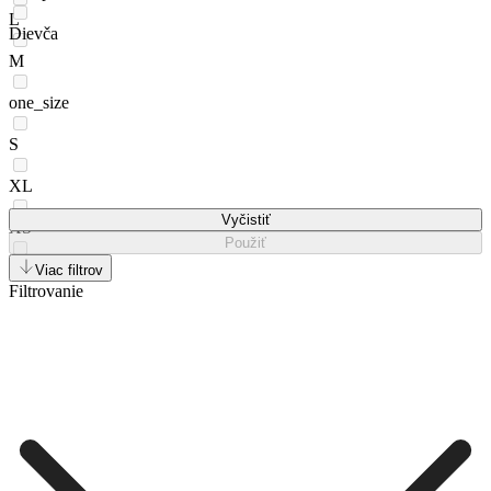
L
Dievča
M
one_size
S
XL
Vyčistiť
XS
Použiť
XXL
Viac filtrov
Filtrovanie