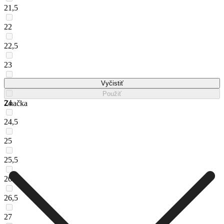
21,5
22
22,5
23
23,5
Vyčistiť
Použiť
24
Značka
24,5
25
25,5
26
26,5
27