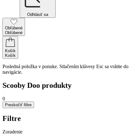
Odhlásiť sa
Obľúbené
Obľúbené
Košík
Košík
Posledná položka v ponuke. Stlačením klávesy Esc sa vrátite do
navigácie.
Scooby Doo produkty
0
Preskočiť filtre
Filtre
Zoradenie