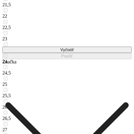
21,5
22
22,5
23
23,5
Vyčistiť
Použiť
24
Značka
24,5
25
25,5
26
26,5
27