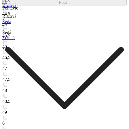
Mix
44
Použiť
Ružová
Pohlavie
44,5
Ružová
Šedá
45
Šedá
45,5
Zelená
46
Zelená
46,5
47
47,5
48
48,5
49
6