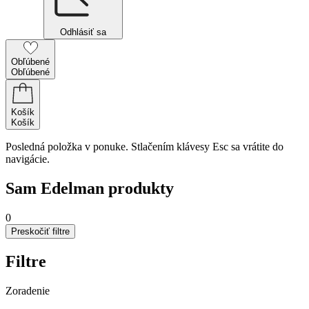
Odhlásiť sa
Obľúbené
Obľúbené
Košík
Košík
Posledná položka v ponuke. Stlačením klávesy Esc sa vrátite do
navigácie.
Sam Edelman produkty
0
Preskočiť filtre
Filtre
Zoradenie