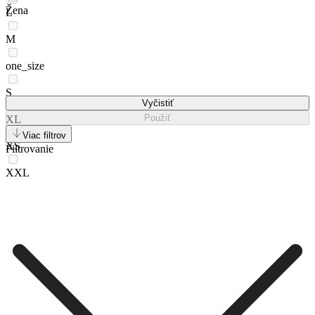
Žena
L
M
one_size
S
Vyčistiť
Použiť
XL
Viac filtrov
XS
Filtrovanie
XXL