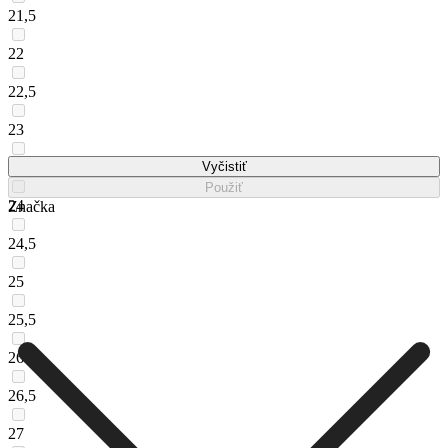
21,5
22
22,5
23
23,5
Vyčistiť
Použiť
24
Značka
24,5
25
25,5
26
26,5
27