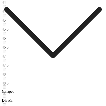
44
44,5
45
45,5
46
46,5
47
47,5
48
48,5
Chlapec
49
Dievča
6