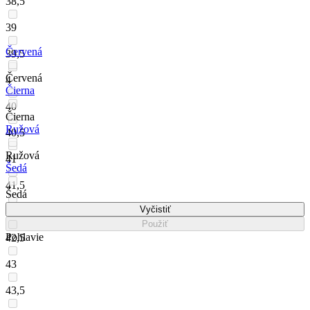
38,5
39
Červená
39,5
Červená
4
Čierna
40
Čierna
Ružová
40,5
Ružová
41
Šedá
41,5
Šedá
Vyčistiť
42
Použiť
Pohlavie
42,5
43
43,5