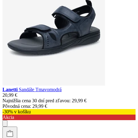
Lanetti
Sandále Tmavomodrá
20,99 €
Najnižšia cena 30 dní pred zľavou:
29,99 €
Pôvodná cena:
29,99 €
-30% v košíku
Akcia