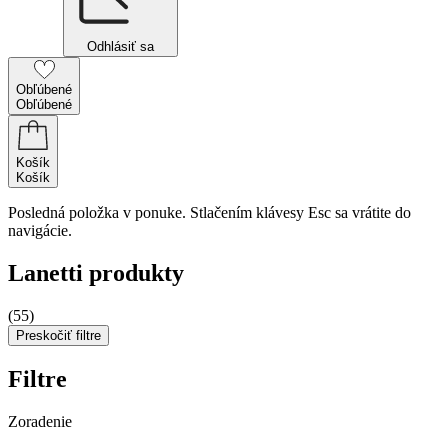
Odhlásiť sa
Obľúbené
Obľúbené
Košík
Košík
Posledná položka v ponuke. Stlačením klávesy Esc sa vrátite do
navigácie.
Lanetti produkty
(55)
Preskočiť filtre
Filtre
Zoradenie