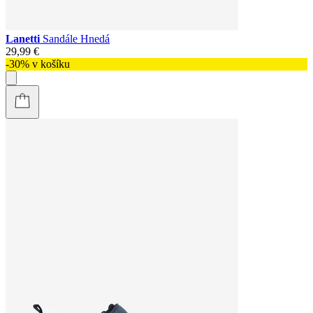
Lanetti
Sandále Hnedá
29,99 €
-30% v košíku