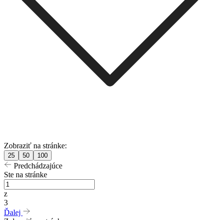
Zobraziť na stránke:
25
50
100
Predchádzajúce
Ste na stránke
z
3
Ďalej