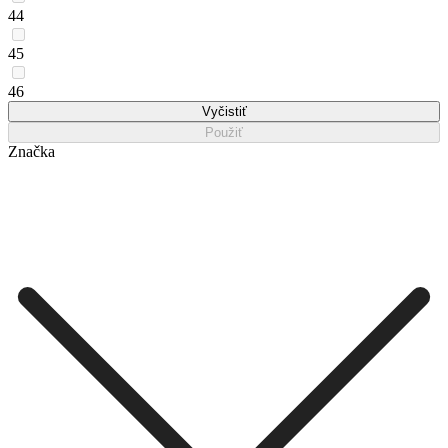
44
45
46
Vyčistiť
Použiť
Značka