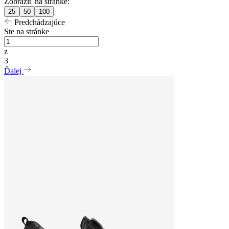
Zobraziť na stránke:
25
50
100
Predchádzajúce
Ste na stránke
z
3
Ďalej